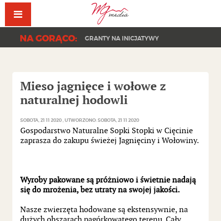
Facebook
YouT
NA GORĄCO:
GRANTY NA INICJATYWY
Mieso jagnięce i wołowe z
naturalnej hodowli
SOBOTA, 21 11 2020
UTWORZONO: SOBOTA, 21 11 2020
Gospodarstwo Naturalne Sopki Stopki w Cięcinie
zaprasza do zakupu świeżej Jagnięciny i Wołowiny.
Wyroby pakowane są próżniowo i świetnie nadają
się do mrożenia, bez utraty na swojej jakości.
Nasze zwierzęta hodowane są ekstensywnie, na
dużych obszarach pagórkowatego terenu. Cały