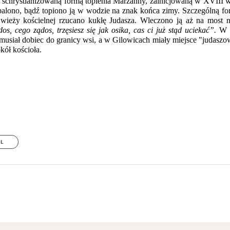
on schrystianizowaną formą topienia Marzanny, zainicjowaną w XVIII w
 palono, bądź topiono ją w wodzie na znak końca zimy. Szczególną f
wieży kościelnej rzucano kukłę Judasza. Wleczono ją aż na most n
os, cego ządos, trzęsiesz się jak osika, cas ci już stąd uciekać”.
W M
 musiał dobiec do granicy wsi, a w Gilowicach miały miejsce "judaszo
kół kościoła.
IL