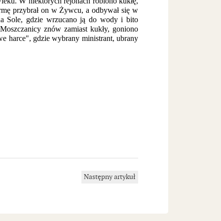
ieku. W niektórych rejonach robiono kukłę,
ormę przybrał on w Żywcu, a odbywał się w
a Sole, gdzie wrzucano ją do wody i bito
oszczanicy znów zamiast kukły, goniono
we harce", gdzie wybrany ministrant, ubrany
Następny artykuł