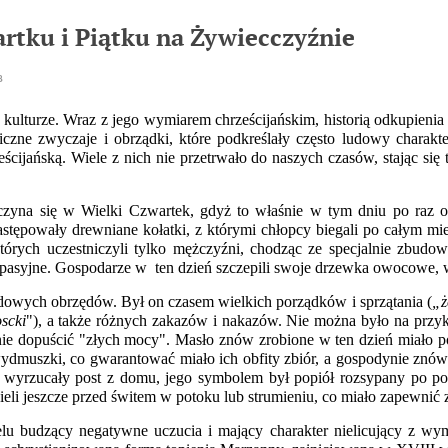
rtku i Piątku na Żywiecczyźnie
8
ulturze. Wraz z jego wymiarem chrześcijańskim, historią odkupienia i
iczne zwyczaje i obrządki, które podkreślały często ludowy charakte
ześcijańską. Wiele z nich nie przetrwało do naszych czasów, stając si
zyna się w Wielki Czwartek, gdyż to właśnie w tym dniu po raz os
stępowały drewniane kołatki, z którymi chłopcy biegali po całym mi
tórych uczestniczyli tylko mężczyźni, chodząc ze specjalnie zbu
 pasyjne. Gospodarze w ten dzień szczepili swoje drzewka owocowe, w
dowych obrzędów. Był on czasem wielkich porządków i sprzątania (
„ż
scki
"), a także różnych zakazów i nakazów. Nie można było na przy
nie dopuścić "złych mocy". Masło znów zrobione w ten dzień miało 
ydmuszki, co gwarantować miało ich obfity zbiór, a gospodynie znó
e wyrzucały post z domu, jego symbolem był popiół rozsypany po p
eli jeszcze przed świtem w potoku lub strumieniu, co miało zapewnić 
elu budzący negatywne uczucia i mający charakter nielicujący z wy