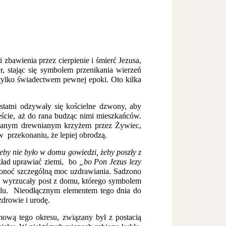
 zbawienia przez cierpienie i śmierć Jezusa,
r, stając się symbolem przenikania wierzeń
ę tylko świadectwem pewnej epoki. Oto kilka
tatni odzywały się kościelne dzwony, aby
eście, aż do rana budząc nimi mieszkańców.
dowanym drewnianym krzyżem przez Żywiec,
 przekonaniu, że lepiej obrodzą.
eby nie było w domu gowiedzi, żeby poszły z
kład uprawiać ziemi, bo
„bo Pon Jezus lezy
ponoć szczególną moc uzdrawiania. Sadzono
w wyrzucały post z domu, którego symbolem
olu. Nieodłącznym elementem tego dnia do
zdrowie i urodę.
mową tego okresu, związany był z postacią