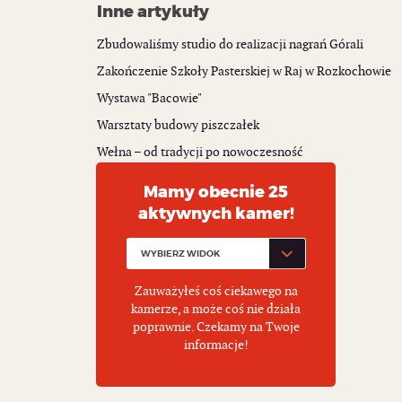
Inne artykuły
Zbudowaliśmy studio do realizacji nagrań Górali
Zakończenie Szkoły Pasterskiej w Raj w Rozkochowie
Wystawa "Bacowie"
Warsztaty budowy piszczałek
Wełna – od tradycji po nowoczesność
Mamy obecnie 25
aktywnych kamer!
Zauważyłeś coś ciekawego na
kamerze, a może coś nie działa
poprawnie. Czekamy na Twoje
informacje!