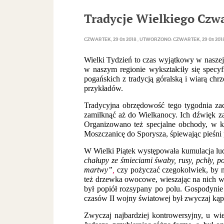
Tradycje Wielkiego Czwa
CZWARTEK, 29 03 2018
UTWORZONO: CZWARTEK, 29 03 201
Wielki Tydzień to czas wyjątkowy w naszej k
w naszym regionie wykształciły się specyf
pogańskich z tradycją góralską i wiarą chr
przykładów.
Tradycyjna obrzędowość tego tygodnia zac
zamilknąć aż do Wielkanocy. Ich dźwięk za
Organizowano też specjalne obchody, w k
Moszczanicę do Sporysza, śpiewając pieśni
W Wielki Piątek występowała kumulacja lu
chałupy ze śmieciami śwaby, rusy, pchły, po
martwy”
,
czy pożyczać czegokolwiek, by 
też drzewka owocowe, wieszając na nich w
był popiół rozsypany po polu. Gospodyni
czasów II wojny światowej był zwyczaj kąpi
Zwyczaj najbardziej kontrowersyjny, u wi