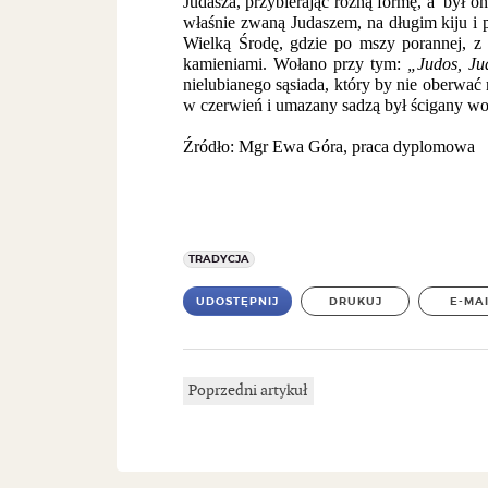
Judasza, przybierając różną formę, a był 
właśnie zwaną Judaszem, na długim kiju i
Wielką Środę, gdzie po mszy porannej, z 
kamieniami. Wołano przy tym:
„Judos, Jud
nielubianego sąsiada, który by nie oberwać
w czerwień i umazany sadzą był ścigany wo
Źródło: Mgr Ewa Góra, praca dyplomowa
TRADYCJA
UDOSTĘPNIJ
DRUKUJ
E-MA
Poprzedni artykuł