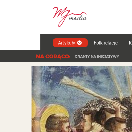
Artykuły
Folk-relacje
K
NA GORĄCO:
GRANTY NA INICJATYWY