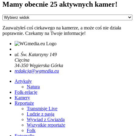
Mamy obecnie 25 aktywnych kamer!
Zauważyłeś coś ciekawego na kamerze, a może coś nie działa
poprawnie. Czekamy na Twoje informacje!
ul. Św. Katarzyny 149
Cięcina
34-350
Węgierska Górka
redakcja@wgmedia.eu
Artykuły
Natura
Folk-relacje
Kamery
Reportaże
Transmisje Live
Ludzie z pasją
Wywiad z Gwiazdą
Wszystkie reportaże
Folk
Fotografie