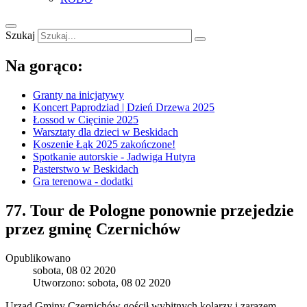
Szukaj
Na gorąco:
Granty na inicjatywy
Koncert Paprodziad | Dzień Drzewa 2025
Łossod w Cięcinie 2025
Warsztaty dla dzieci w Beskidach
Koszenie Łąk 2025 zakończone!
Spotkanie autorskie - Jadwiga Hutyra
Pasterstwo w Beskidach
Gra terenowa - dodatki
77. Tour de Pologne ponownie przejedzie
przez gminę Czernichów
Opublikowano
sobota, 08 02 2020
Utworzono: sobota, 08 02 2020
Urząd Gminy Czernichów gościł wybitnych kolarzy i zarazem