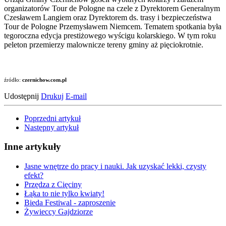
organizatorów Tour de Pologne na czele z Dyrektorem Generalnym
Czesławem Langiem oraz Dyrektorem ds. trasy i bezpieczeństwa
Tour de Pologne Przemysławem Niemcem. Tematem spotkania była
tegoroczna edycja prestiżowego wyścigu kolarskiego. W tym roku
peleton przemierzy malownicze tereny gminy aż pięciokrotnie.
źródło:
czernichow.com.pl
Udostępnij
Drukuj
E-mail
Poprzedni artykuł
Następny artykuł
Inne artykuły
Jasne wnętrze do pracy i nauki. Jak uzyskać lekki, czysty
efekt?
Przędza z Cięciny
Łąka to nie tylko kwiaty!
Bieda Festiwal - zaproszenie
Żywieccy Gajdziorze