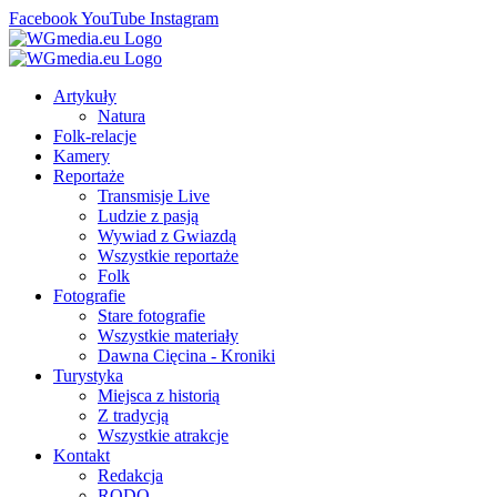
Facebook
YouTube
Instagram
Artykuły
Natura
Folk-relacje
Kamery
Reportaże
Transmisje Live
Ludzie z pasją
Wywiad z Gwiazdą
Wszystkie reportaże
Folk
Fotografie
Stare fotografie
Wszystkie materiały
Dawna Cięcina - Kroniki
Turystyka
Miejsca z historią
Z tradycją
Wszystkie atrakcje
Kontakt
Redakcja
RODO