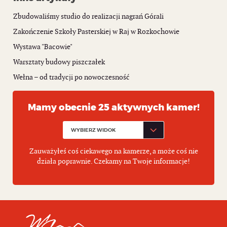
Zbudowaliśmy studio do realizacji nagrań Górali
Zakończenie Szkoły Pasterskiej w Raj w Rozkochowie
Wystawa "Bacowie"
Warsztaty budowy piszczałek
Wełna – od tradycji po nowoczesność
Mamy obecnie 25 aktywnych kamer!
Zauważyłeś coś ciekawego na kamerze, a może coś nie
działa poprawnie. Czekamy na Twoje informacje!