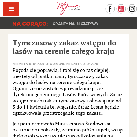
Facebook
YouT
NA GORĄCO:
GRANTY NA INICJATYWY
Tymczasowy zakaz wstępu do
lasów na terenie całego kraju
NIEDZIELA, 05 04 2020
UTWORZONO: NIEDZIELA, 05 04 2020
Pogoda się poprawia, i robi się co raz cieplej,
niestety od piątku mamy tymczasowy zakaz
wstępu do lasów na terenie całego kraju.
Ograniczenie zostało wprowadzone przez
dyrektora generalnego Lasów Państwowych. Zakaz
wstępu ma charakter tymczasowy i obowiązuje od
3 do 11 kwietnia br. włącznie. Straż Leśna będzie
egzekwowała przestrzeganie tego zakazu.
Jak poinformowało Ministerstwo Środowiska
ostatnie dni pokazały, że mimo próśb i apeli, wciąż
dużo osób wykorzystuje czas odizolowania na