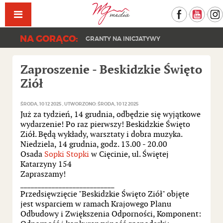
Facebook
YouT
NA GORĄCO:
GRANTY NA INICJATYWY
Zaproszenie - Beskidzkie Święto
Ziół
ŚRODA, 10 12 2025
UTWORZONO: ŚRODA, 10 12 2025
Już za tydzień, 14 grudnia, odbędzie się wyjątkowe
wydarzenie! Po raz pierwszy! Beskidzkie Święto
Ziół. Będą wykłady, warsztaty i dobra muzyka.
Niedziela, 14 grudnia, godz. 13.00 - 20.00
Osada
Sopki Stopki
w Cięcinie, ul. Świętej
Katarzyny 154
Zapraszamy!
___________________________
Przedsięwzięcie "Beskidzkie Święto Ziół" objęte
jest wsparciem w ramach Krajowego Planu
Odbudowy i Zwiększenia Odporności, Komponent: