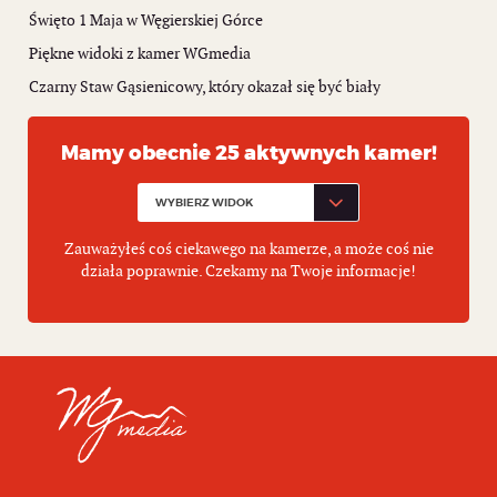
Święto 1 Maja w Węgierskiej Górce
Piękne widoki z kamer WGmedia
Czarny Staw Gąsienicowy, który okazał się być biały
Mamy obecnie 25 aktywnych kamer!
Zauważyłeś coś ciekawego na kamerze, a może coś nie
działa poprawnie. Czekamy na Twoje informacje!