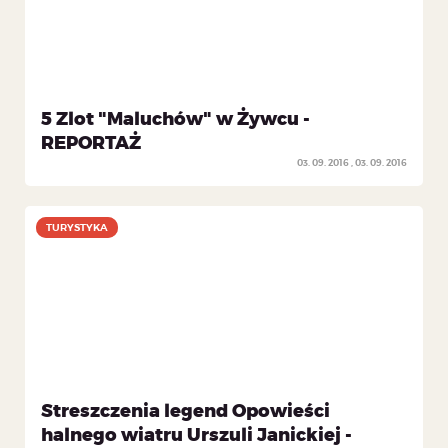
5 Zlot "Maluchów" w Żywcu -
REPORTAŻ
03. 09. 2016
03. 09. 2016
TURYSTYKA
TURYSTYKA
Streszczenia legend Opowieści
halnego wiatru Urszuli Janickiej -