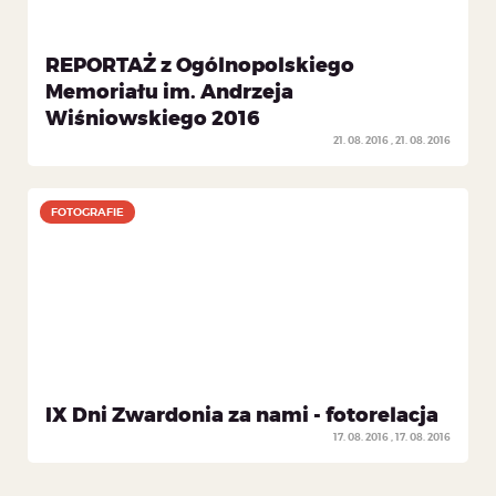
REPORTAŻ z Ogólnopolskiego
Memoriału im. Andrzeja
Wiśniowskiego 2016
21. 08. 2016
21. 08. 2016
FOTOGRAFIE
FOTOGRAFIE
IX Dni Zwardonia za nami - fotorelacja
17. 08. 2016
17. 08. 2016