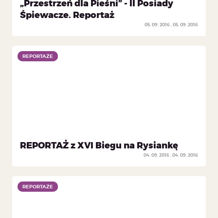
„Przestrzeń dla Pieśni” - II Posiady
Śpiewacze. Reportaż
05. 09. 2016
05. 09. 2016
REPORTAŻE
REPORTAŻE
REPORTAŻ z XVI Biegu na Rysiankę
04. 09. 2016
04. 09. 2016
REPORTAŻE
REPORTAŻE