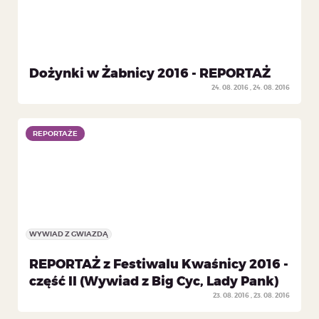
Dożynki w Żabnicy 2016 - REPORTAŻ
24. 08. 2016
24. 08. 2016
REPORTAŻE
REPORTAŻE
WYWIAD Z GWIAZDĄ
REPORTAŻ z Festiwalu Kwaśnicy 2016 -
część II (Wywiad z Big Cyc, Lady Pank)
23. 08. 2016
23. 08. 2016