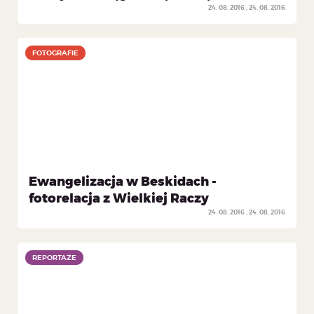
24. 08. 2016
24. 08. 2016
FOTOGRAFIE
FOTOGRAFIE
Ewangelizacja w Beskidach -
fotorelacja z Wielkiej Raczy
24. 08. 2016
24. 08. 2016
REPORTAŻE
REPORTAŻE