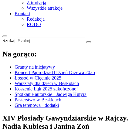
Z tradycją
Wszystkie atrakcje
Kontakt
Redakcja
RODO
Szukaj
Na gorąco:
Granty na inicjatywy
Koncert Paprodziad | Dzień Drzewa 2025
Łossod w Cięcinie 2025
Warsztaty dla dzieci w Beskidach
Koszenie Łąk 2025 zakończone!
Spotkanie autorskie - Jadwiga Hutyra
Pasterstwo w Beskidach
Gra terenowa - dodatki
XIV Płosiady Gawyndziarskie w Rajczy.
Nadia Kubiesa i Janina Zoń