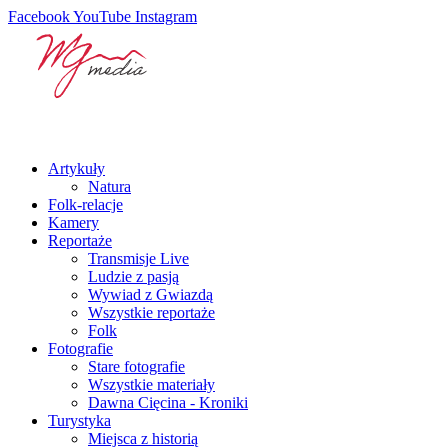
Facebook
YouTube
Instagram
Artykuły
Natura
Folk-relacje
Kamery
Reportaże
Transmisje Live
Ludzie z pasją
Wywiad z Gwiazdą
Wszystkie reportaże
Folk
Fotografie
Stare fotografie
Wszystkie materiały
Dawna Cięcina - Kroniki
Turystyka
Miejsca z historią