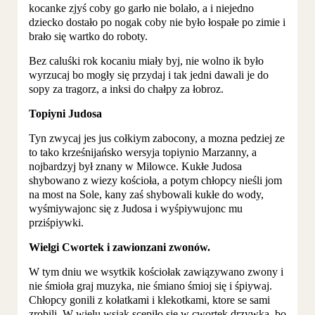
kocanke zjyś coby go garło nie bolało, a i niejedno
dziecko dostało po nogak coby nie było łospałe po zimie i
brało się wartko do roboty.
Bez caluśki rok kocaniu miały byj, nie wolno ik było
wyrzucaj bo mogły się przydaj i tak jedni dawali je do
sopy za tragorz, a inksi do chałpy za łobroz.
Topiyni Judosa
Tyn zwycaj jes jus cołkiym zabocony, a mozna pedziej ze
to tako krześnijańsko wersyja topiynio Marzanny, a
nojbardzyj był znany w Milowce. Kukłe Judosa
shybowano z wiezy kościoła, a potym chłopcy nieśli jom
na most na Sole, kany zaś shybowali kukłe do wody,
wyśmiywajonc się z Judosa i wyśpiywujonc mu
prziśpiywki.
Wielgi Cwortek i zawionzani zwonów.
W tym dniu we wsytkik kościołak zawiązywano zwony i
nie śmioła graj muzyka, nie śmiano śmioj się i śpiywaj.
Chłopcy gonili z kołatkami i klekotkami, ktore se sami
zrobili. W wielu wsiak scepiło się w cwortek drzywka, bo