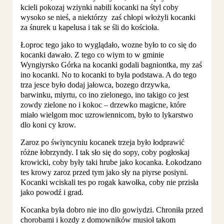
kcieli pokozaj wziynki nabili kocanki na śtyl coby
wysoko se nieś, a niektórzy zaś chłopi włożyli kocanki
za śnurek u kapelusa i tak se śli do kościoła.
Łoproc tego jako to wyglądało, wozne było to co się do
kocanki dawało. Z tego co wiym to w gminie
Wyngiyrsko Górka na kocanki godali bagniontka, my zaś
ino kocanki. No to kocanki to była podstawa. A do tego
trza jesce było dodaj jałowca, bozego drzywka,
barwinku, miyrtu, co ino zielonego, ino takigo co jest
zowdy zielone no i kokoc – drzewko magicne, które
miało wielgom moc uzrowiennicom, było to lykarstwo
dlo koni cy krow.
Zaroz po świyncyniu kocanek trzeja było łodprawić
różne łobrzyndy. I tak sło się do sopy, coby pogłoskaj
krowicki, coby były taki hrube jako kocanka. Łokodzano
tes krowy zaroz przed tym jako sły na piyrse posiyni.
Kocanki wciskali tes po rogak kawołka, coby nie przisła
jako powodź i grad.
Kocanka była dobro nie ino dlo gowiydzi. Chroniła przed
chorobami i kozdy z domowników musioł takom