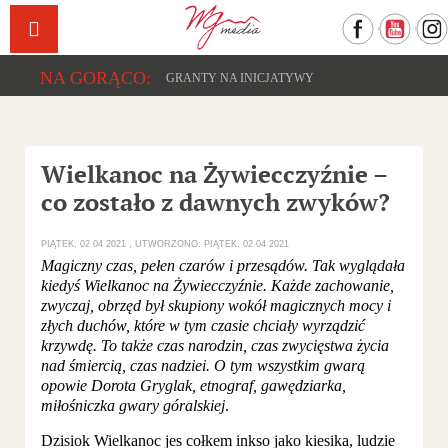
Facebook
YouTu
NA GORĄCO:
GRANTY NA INICJATYWY
Wielkanoc na Żywiecczyźnie –
co zostało z dawnych zwyków?
PIĄTEK, 02 04 2021
UTWORZONO: PIĄTEK, 02 04 2021
Magiczny czas, pełen czarów i przesądów. Tak wyglądała
kiedyś Wielkanoc na Żywiecczyźnie. Każde zachowanie,
zwyczaj, obrzęd był skupiony wokół magicznych mocy i
złych duchów, które w tym czasie chciały wyrządzić
krzywdę. To także czas narodzin, czas zwycięstwa życia
nad śmiercią, czas nadziei. O tym wszystkim gwarą
opowie Dorota Gryglak, etnograf, gawędziarka,
miłośniczka gwary góralskiej
.
Dzisiok Wielkanoc jes cołkem inkso jako kiesika, ludzie