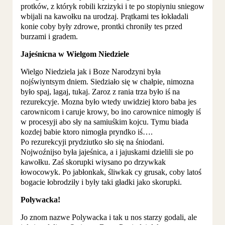
protków, z któryk robili krzizyki i te po stopiyniu sniegow
wbijali na kawołku na urodzaj. Prątkami tes łokładali
konie coby były zdrowe, prontki chroniły tes przed
burzami i gradem.
Jajeśnicna w Wielgom Niedziele
Wielgo Niedziela jak i Boze Narodzyni była
nojświyntsym dniem. Siedziało się w chałpie, nimozna
było spaj, lagaj, tukaj. Zaroz z rania trza było iś na
rezurekcyje. Mozna było wtedy uwidziej ktoro baba jes
carownicom i caruje krowy, bo ino carownice nimogły iś
w procesyji abo sły na samiuśkim kojcu. Tymu biada
kozdej babie ktoro nimogła pryndko iś….
Po rezurekcyji prydziutko sło się na śniodani.
Nojwoźnijso była jajeśnica, a i jajuskami dzielili sie po
kawołku. Zaś skorupki wiysano po drzywkak
łowocowyk. Po jabłonkak, śliwkak cy grusak, coby latoś
bogacie łobrodziły i były taki gładki jako skorupki.
Polywacka!
Jo znom nazwe Polywacka i tak u nos starzy godali, ale