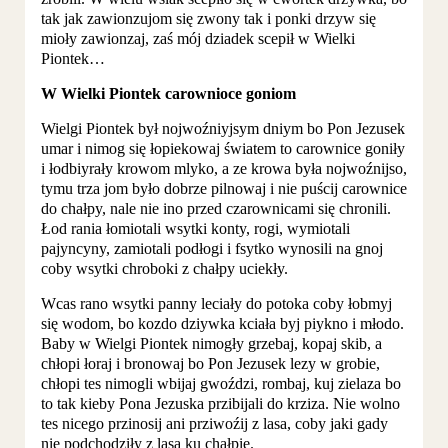
tak jak zawionzujom się zwony tak i ponki drzyw się
mioły zawionzaj, zaś mój dziadek scepił w Wielki
Piontek…
W Wielki Piontek carownioce goniom
Wielgi Piontek był nojwoźniyjsym dniym bo Pon Jezusek
umar i nimog się łopiekowaj światem to carownice goniły
i łodbiyrały krowom mlyko, a ze krowa była nojwoźnijso,
tymu trza jom było dobrze pilnowaj i nie puścij carownice
do chałpy, nale nie ino przed czarownicami się chronili.
Łod rania łomiotali wsytki konty, rogi, wymiotali
pajyncyny, zamiotali podłogi i fsytko wynosili na gnoj
coby wsytki chroboki z chałpy uciekły.
Wcas rano wsytki panny leciały do potoka coby łobmyj
się wodom, bo kozdo dziywka kciała byj piykno i młodo.
Baby w Wielgi Piontek nimogły grzebaj, kopaj skib, a
chłopi łoraj i bronowaj bo Pon Jezusek lezy w grobie,
chłopi tes nimogli wbijaj gwoździ, rombaj, kuj zielaza bo
to tak kieby Pona Jezuska przibijali do krziza. Nie wolno
tes nicego przinosij ani prziwoźij z lasa, coby jaki gady
nie podchodziły z lasa ku chałpie.