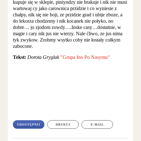
kupuje się w sklepie, piniyndzy nie brakuje i nik nie musi
wartowaj cy jako carownica przidzie i co wyniesie z
chałpy, nik się nie boji, ze przidzie grad i ubije zboze, a
do lekorza chodzemy i nik kocanek nie połyko, no
dobre… jo zjodom zowdy….Inske casy…dostatnie, w
magie i cary nik jus nie wierzy. Nale ćliwo, ze jus nima
tyk zwykow. Zrobmy wsytko coby nie łostały cołkym
zabocone.
Tekst:
Dorota Gryglak
"Grupa Ino Po Nasymu"
UDOSTĘPNIJ
DRUKUJ
E-MAIL