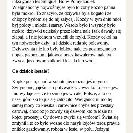
inksi godali tes Smigust. Bo w Poniydziołek
Wielgnanocny nojwoźniyjse było to coby kozdo panna
była mokro. To znacyło, ze dziywka była bogato i ze
chłopcy bydom się do nij zalycaj. Kozdy w tym dniu mioł
byj poloty i młodzi i starzy. Wesoło było i wsyndy było
mokro, dziywki uciekały przez łokna nale i tak dawały się
złapaj, a i nie jednom wrzucili do rzyki. Kozdy cekoł na
tyn nojweselsy dziyj, a i dzisiok rada się polewomy.
Dziywcynta nie ino były łoblote nale tes posmogane po
nogak gałonzkami jałowca przez kawalerow, nale tyn
zwycaj jus downo zniknoł i łostała ino woda.
Co dzisiok łostało?
Kapke postu, choć w sobote jus mozna jeś miynso.
Swiyncone, jajeśnica i polywacka… wsytko to jesce jes.
Ino wydaje sie, ze to samo jes w całej Polsce, a to co
nase, górolski to jus się zatraciło. Wielganoc ni mo tej
samej mocy co kiesika i carownice chyba tes przestały
carowaj, chocioz jo zowdy się dziwom kto ta idzie na
kojcu procesyji. Cy downe zwyki się wrócom? Świat się
zmiynił i to co było wozne dlo nasyk łojców teroz prawie
znikło: gazdowaniy, robota w lesie, w polu. Jedzyni