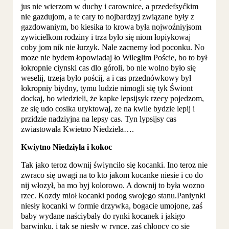
jus nie wierzom w duchy i carownice, a przedefsyćkim
nie gazdujom, a te cary to nojbardzyj związane były z
gazdowaniym, bo kiesika to krowa była nojwoźniyjsom
zywicielkom rodziny i trza było się niom łopiykowaj
coby jom nik nie łurzyk. Nale zacnemy łod poconku. No
moze nie bydem łopowiadaj ło Wileglim Poście, bo to był
łokropnie ciynski cas dlo góroli, bo nie wolno było się
weselij, trzeja było pościj, a i cas przednówkowy był
łokropniy biydny, tymu ludzie nimogli się tyk Świont
dockaj, bo wiedzieli, że kapke lepsijsyk rzecy pojedzom,
ze się udo cosika uryktowaj, ze na kwile bydzie lepij i
przidzie nadziyjna na lepsy cas. Tyn lypsijsy cas
zwiastowała Kwietno Niedziela….
Kwiytno Niedziyla i kokoc
Tak jako teroz downij świynciło się kocanki. Ino teroz nie
zwraco się uwagi na to kto jakom kocanke niesie i co do
nij włozył, ba mo byj kolorowo. A downij to była wozno
rzec. Kozdy mioł kocanki podog swojego stanu.Paniynki
niesły kocanki w formie drzywka, bogacie umojone, zaś
baby wydane naściybały do rynki kocanek i jakigo
barwinku, i tak se niesły w rynce, zaś chłopcy co sie