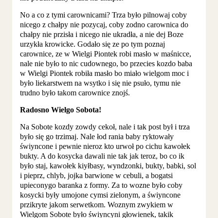
No a co z tymi carownicami? Trza było pilnowaj coby
nicego z chałpy nie pozycaj, coby zodno carownica do
chałpy nie przisła i nicego nie ukradła, a nie dej Boze
urzykła krowicke. Godało się ze po tym poznaj
carownice, ze w Wielgi Piontek robi masło w maśnicce,
nale nie było to nic cudownego, bo przecies kozdo baba
w Wielgi Piontek robiła masło bo miało wielgom moc i
było liekarstwem na wsytko i się nie psuło, tymu nie
trudno było takom carownice znojś.
Radosno Wielgo Sobota!
Na Sobote kozdy zowdy cekoł, nale i tak post był i trza
było się go trzimaj. Nale łod rania baby ryktowały
świyncone i pewnie nieroz kto urwoł po cichu kawołek
bukty. A do kosycka dawali nie tak jak teroz, bo co ik
było staj, kawołek kiyłbasy, wyndzonki, bukty, babki, sol
i pieprz, chlyb, jojka barwione w cebuli, a bogatsi
upieconygo baranka z formy. Za to wozne było coby
kosycki były umojone cymsi zielonym, a świyncone
przikryte jakom serwetkom. Woznym zwykiem w
Wielgom Sobote było świyncyni głowienek, takik