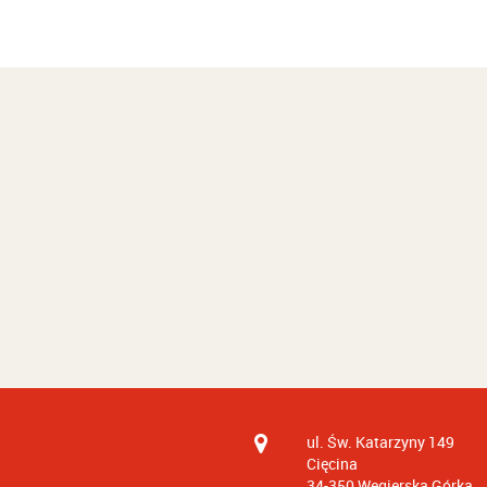
ul. Św. Katarzyny 149
Cięcina
34-350
Węgierska Górka