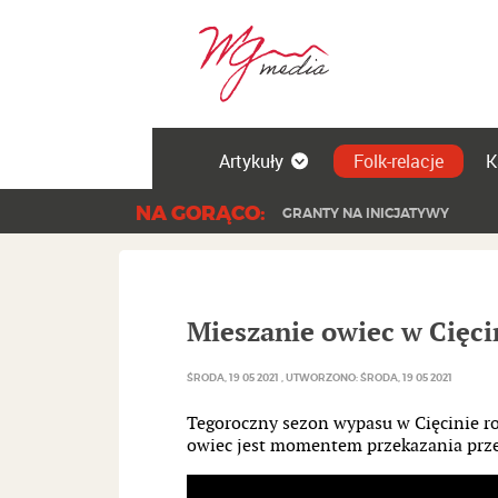
Artykuły
Folk-relacje
K
NA GORĄCO:
GRANTY NA INICJATYWY
Mieszanie owiec w Cięci
ŚRODA, 19 05 2021
UTWORZONO: ŚRODA, 19 05 2021
Tegoroczny sezon wypasu w Cięcinie ro
owiec jest momentem przekazania przez