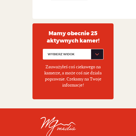
Mamy obecnie 25
aktywnych kamer!
Zauważyłeś coś ciekawego na
kamerze, a może coś nie działa
poprawnie. Czekamy na Twoje
informacje!