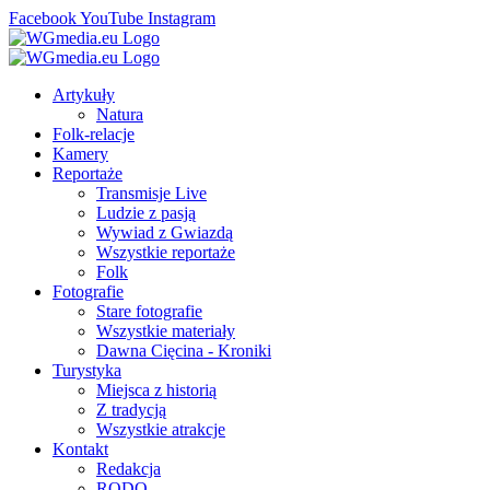
Facebook
YouTube
Instagram
Artykuły
Natura
Folk-relacje
Kamery
Reportaże
Transmisje Live
Ludzie z pasją
Wywiad z Gwiazdą
Wszystkie reportaże
Folk
Fotografie
Stare fotografie
Wszystkie materiały
Dawna Cięcina - Kroniki
Turystyka
Miejsca z historią
Z tradycją
Wszystkie atrakcje
Kontakt
Redakcja
RODO