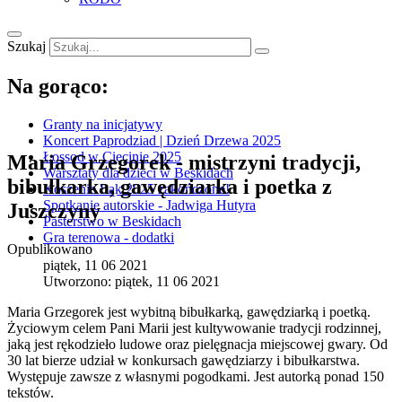
Szukaj
Na gorąco:
Granty na inicjatywy
Koncert Paprodziad | Dzień Drzewa 2025
Łossod w Cięcinie 2025
Maria Grzegorek - mistrzyni tradycji,
Warsztaty dla dzieci w Beskidach
bibułkarka, gawędziarka i poetka z
Koszenie Łąk 2025 zakończone!
Spotkanie autorskie - Jadwiga Hutyra
Juszczyny
Pasterstwo w Beskidach
Gra terenowa - dodatki
Opublikowano
piątek, 11 06 2021
Utworzono: piątek, 11 06 2021
Maria Grzegorek jest wybitną bibułkarką, gawędziarką i poetką.
Życiowym celem Pani Marii jest kultywowanie tradycji rodzinnej,
jaką jest rękodzieło ludowe oraz pielęgnacja miejscowej gwary. Od
30 lat bierze udział w konkursach gawędziarzy i bibułkarstwa.
Występuje zawsze z własnymi pogodkami. Jest autorką ponad 150
tekstów.