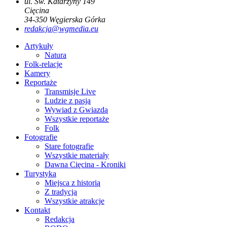
ul. Św. Katarzyny 149
Cięcina
34-350
Węgierska Górka
redakcja@wgmedia.eu
Artykuły
Natura
Folk-relacje
Kamery
Reportaże
Transmisje Live
Ludzie z pasją
Wywiad z Gwiazdą
Wszystkie reportaże
Folk
Fotografie
Stare fotografie
Wszystkie materiały
Dawna Cięcina - Kroniki
Turystyka
Miejsca z historią
Z tradycją
Wszystkie atrakcje
Kontakt
Redakcja