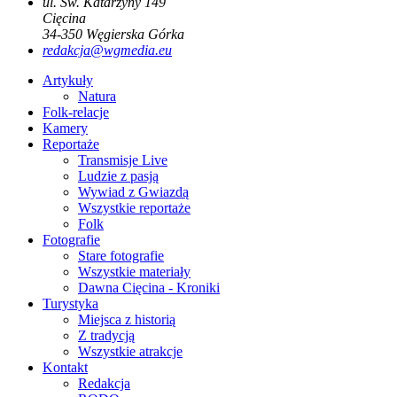
ul. Św. Katarzyny 149
Cięcina
34-350
Węgierska Górka
redakcja@wgmedia.eu
Artykuły
Natura
Folk-relacje
Kamery
Reportaże
Transmisje Live
Ludzie z pasją
Wywiad z Gwiazdą
Wszystkie reportaże
Folk
Fotografie
Stare fotografie
Wszystkie materiały
Dawna Cięcina - Kroniki
Turystyka
Miejsca z historią
Z tradycją
Wszystkie atrakcje
Kontakt
Redakcja