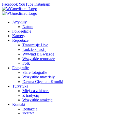
Facebook
YouTube
Instagram
Artykuły
Natura
Folk-relacje
Kamery
Reportaże
Transmisje Live
Ludzie z pasją
Wywiad z Gwiazdą
Wszystkie reportaże
Folk
Fotografie
Stare fotografie
Wszystkie materiały
Dawna Cięcina - Kroniki
Turystyka
Miejsca z historią
Z tradycją
Wszystkie atrakcje
Kontakt
Redakcja
RODO