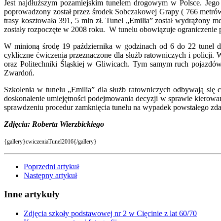
Jest najdłuższym pozamiejskim tunelem drogowym w Polsce. Jego 
poprowadzony został przez środek Sobczakowej Grapy ( 766 metrów 
trasy kosztowała 391, 5 mln zł. Tunel „Emilia” został wydrążony 
zostały rozpoczęte w 2008 roku. W tunelu obowiązuje ograniczenie 
W minioną środę 19 października w godzinach od 6 do 22 tunel d
cykliczne ćwiczenia przeznaczone dla służb ratowniczych i policj
oraz Politechniki Śląskiej w Gliwicach. Tym samym ruch pojazdó
Zwardoń.
Szkolenia w tunelu „Emilia” dla służb ratowniczych odbywają się c
doskonalenie umiejętności podejmowania decyzji w sprawie kierowani
sprawdzeniu procedur zamknięcia tunelu na wypadek powstałego zda
Zdjęcia: Roberta Wierzbickiego
{gallery}cwiczeniaTunel2016{/gallery}
Poprzedni artykuł
Następny artykuł
Inne artykuły
Zdjęcia szkoły podstawowej nr 2 w Cięcinie z lat 60/70