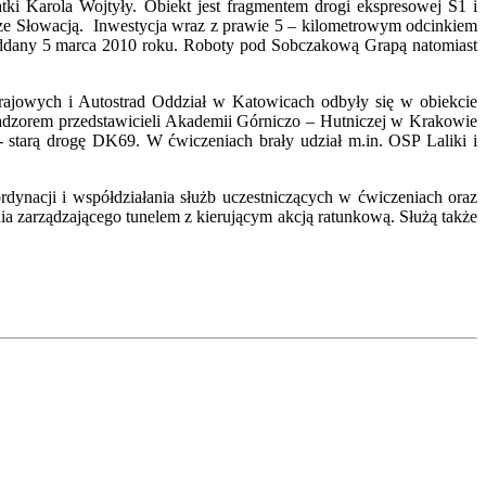
i Karola Wojtyły. Obiekt jest fragmentem drogi ekspresowej S1 i
 ze Słowacją. Inwestycja wraz z prawie 5 – kilometrowym odcinkiem
ł oddany 5 marca 2010 roku. Roboty pod Sobczakową Grapą natomiast
rajowych i Autostrad Oddział w Katowicach odbyły się w obiekcie
nadzorem przedstawicieli Akademii Górniczo – Hutniczej w Krakowie
starą drogę DK69. W ćwiczeniach brały udział m.in. OSP Laliki i
rdynacji i współdziałania służb uczestniczących w ćwiczeniach oraz
ia zarządzającego tunelem z kierującym akcją ratunkową. Służą także