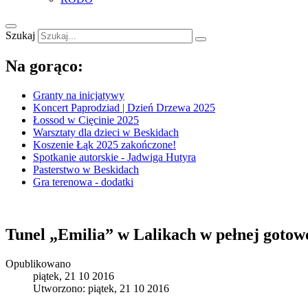
Szukaj
Na gorąco:
Granty na inicjatywy
Koncert Paprodziad | Dzień Drzewa 2025
Łossod w Cięcinie 2025
Warsztaty dla dzieci w Beskidach
Koszenie Łąk 2025 zakończone!
Spotkanie autorskie - Jadwiga Hutyra
Pasterstwo w Beskidach
Gra terenowa - dodatki
Tunel „Emilia” w Lalikach w pełnej gotow
Opublikowano
piątek, 21 10 2016
Utworzono: piątek, 21 10 2016