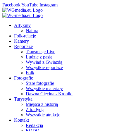
Facebook
YouTube
Instagram
Artykuły
Natura
Folk-relacje
Kamery
Reportaże
Transmisje Live
Ludzie z pasją
Wywiad z Gwiazdą
Wszystkie reportaże
Folk
Fotografie
Stare fotografie
Wszystkie materiały
Dawna Cięcina - Kroniki
Turystyka
Miejsca z historią
Z tradycją
Wszystkie atrakcje
Kontakt
Redakcja
RODO