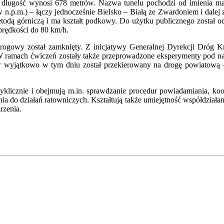
długość wynosi 678 metrów. Nazwa tunelu pochodzi od imienia matk
n.p.m.) – łączy jednocześnie Bielsko – Białą ze Zwardoniem i dalej
metodą górniczą i ma kształt podkowy. Do użytku publicznego zosta
prędkości do 80 km/h.
rogowy został zamknięty. Z inicjatywy Generalnej Dyrekcji Dróg K
i. W ramach ćwiczeń zostały także przeprowadzone eksperymenty pod 
w wyjątkowo w tym dniu został przekierowany na drogę powiatową - 
yklicznie i obejmują m.in. sprawdzanie procedur powiadamiania, koo
a do działań ratowniczych. Kształtują także umiejętność współdziałan
rzenia.