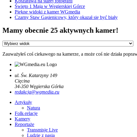
Koszarawa na starej fotografii
Święto 1 Maja w Węgierskiej Górce
Piękne widoki z kamer WGmedia
Czarny Staw Gąsienicowy, który okazał się być biały
Mamy obecnie 25 aktywnych kamer!
Zauważyłeś coś ciekawego na kamerze, a może coś nie działa popra
ul. Św. Katarzyny 149
Cięcina
34-350
Węgierska Górka
redakcja@wgmedia.eu
Artykuły
Natura
Folk-relacje
Kamery
Reportaże
Transmisje Live
Ludzie z pasją