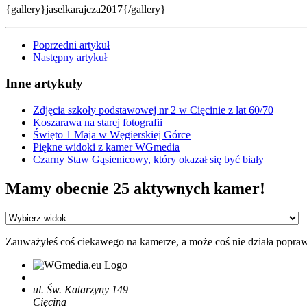
{gallery}jaselkarajcza2017{/gallery}
Poprzedni artykuł
Następny artykuł
Inne artykuły
Zdjęcia szkoły podstawowej nr 2 w Cięcinie z lat 60/70
Koszarawa na starej fotografii
Święto 1 Maja w Węgierskiej Górce
Piękne widoki z kamer WGmedia
Czarny Staw Gąsienicowy, który okazał się być biały
Mamy obecnie 25 aktywnych kamer!
Zauważyłeś coś ciekawego na kamerze, a może coś nie działa popra
ul. Św. Katarzyny 149
Cięcina