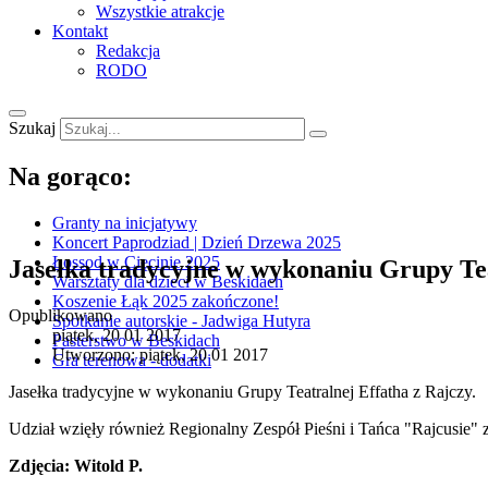
Wszystkie atrakcje
Kontakt
Redakcja
RODO
Szukaj
Na gorąco:
Granty na inicjatywy
Koncert Paprodziad | Dzień Drzewa 2025
Łossod w Cięcinie 2025
Jasełka tradycyjne w wykonaniu Grupy Tea
Warsztaty dla dzieci w Beskidach
Koszenie Łąk 2025 zakończone!
Opublikowano
Spotkanie autorskie - Jadwiga Hutyra
piątek, 20 01 2017
Pasterstwo w Beskidach
Utworzono: piątek, 20 01 2017
Gra terenowa - dodatki
Jasełka tradycyjne w wykonaniu Grupy Teatralnej Effatha z Rajczy.
Udział wzięły również Regionalny Zespół Pieśni i Tańca "Rajcusie" z
Zdjęcia: Witold P.