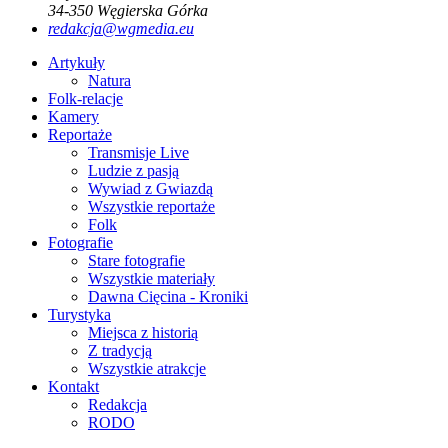
34-350
Węgierska Górka
redakcja@wgmedia.eu
Artykuły
Natura
Folk-relacje
Kamery
Reportaże
Transmisje Live
Ludzie z pasją
Wywiad z Gwiazdą
Wszystkie reportaże
Folk
Fotografie
Stare fotografie
Wszystkie materiały
Dawna Cięcina - Kroniki
Turystyka
Miejsca z historią
Z tradycją
Wszystkie atrakcje
Kontakt
Redakcja
RODO