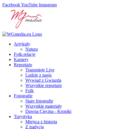
Facebook
YouTube
Instagram
Artykuły
Natura
Folk-relacje
Kamery
Reportaże
Transmisje Live
Ludzie z pasją
Wywiad z Gwiazdą
Wszystkie reportaże
Folk
Fotografie
Stare fotografie
Wszystkie materiały
Dawna Cięcina - Kroniki
Turystyka
Miejsca z historią
Z tradycją