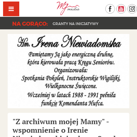
Facebook
YouT
NA GORĄCO:
GRANTY NA INICJATYWY
"Z archiwum mojej Mamy" -
wspomnienie o Irenie