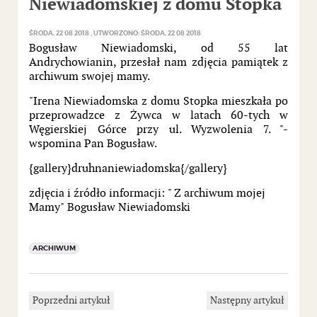
Niewiadomskiej z domu Stopka
ŚRODA, 22 08 2018
UTWORZONO: ŚRODA, 22 08 2018
Bogusław Niewiadomski, od 55 lat
Andrychowianin, przesłał nam zdjęcia pamiątek z
archiwum swojej mamy.
"Irena Niewiadomska z domu Stopka mieszkała po
przeprowadzce z Żywca w latach 60-tych w
Węgierskiej Górce przy ul. Wyzwolenia 7. "-
wspomina Pan Bogusław.
{gallery}druhnaniewiadomska{/gallery}
zdjęcia i źródło informacji: " Z archiwum mojej
Mamy" Bogusław Niewiadomski
ARCHIWUM
Poprzedni artykuł
Następny artykuł