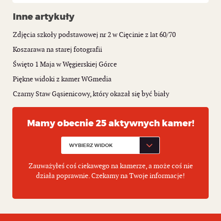
Inne artykuły
Zdjęcia szkoły podstawowej nr 2 w Cięcinie z lat 60/70
Koszarawa na starej fotografii
Święto 1 Maja w Węgierskiej Górce
Piękne widoki z kamer WGmedia
Czarny Staw Gąsienicowy, który okazał się być biały
Mamy obecnie 25 aktywnych kamer!
Zauważyłeś coś ciekawego na kamerze, a może coś nie
działa poprawnie. Czekamy na Twoje informacje!