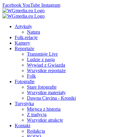
Facebook
YouTube
Instagram
Artykuły
Natura
Folk-relacje
Kamery
Reportaże
Transmisje Live
Ludzie z pasją
Wywiad z Gwiazdą
Wszystkie reportaże
Folk
Fotografie
Stare fotografie
Wszystkie materiały
Dawna Cięcina - Kroniki
Turystyka
Miejsca z historią
Z tradycją
Wszystkie atrakcje
Kontakt
Redakcja
RODO