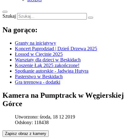
Szukaj
Na gorąco:
Granty na inicjatywy
Koncert Paprodziad | Dzień Drzewa 2025
Łossod w Cięcinie 2025
Warsztaty dla dzieci w Beskidach
Koszenie Łąk 2025 zakończone!
Spotkanie autorskie - Jadwiga Hutyra
Pasterstwo w Beskidach
Gra terenowa - dodatki
Kamera na Pumptrack w Węgierskiej
Górce
Utworzono: środa, 18 12 2019
Odsłony: 118438
Zapisz obraz z kamery