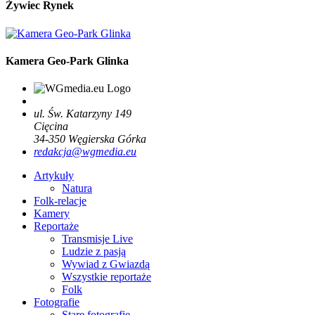
Żywiec Rynek
Kamera Geo-Park Glinka
ul. Św. Katarzyny 149
Cięcina
34-350
Węgierska Górka
redakcja@wgmedia.eu
Artykuły
Natura
Folk-relacje
Kamery
Reportaże
Transmisje Live
Ludzie z pasją
Wywiad z Gwiazdą
Wszystkie reportaże
Folk
Fotografie
Stare fotografie