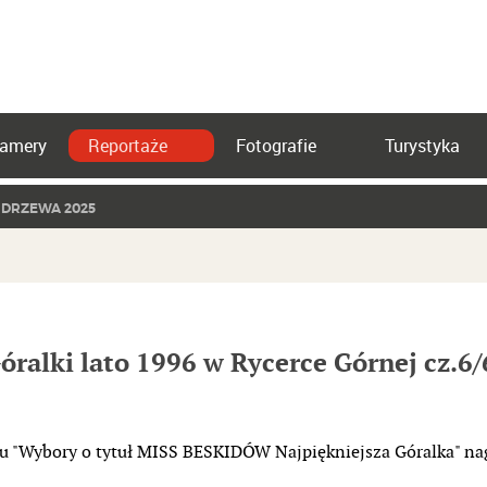
amery
Reportaże
Fotografie
Turystyka
 DRZEWA 2025
óralki lato 1996 w Rycerce Górnej cz.6/
mu "Wybory o tytuł MISS BESKIDÓW Najpiękniejsza Góralka" na