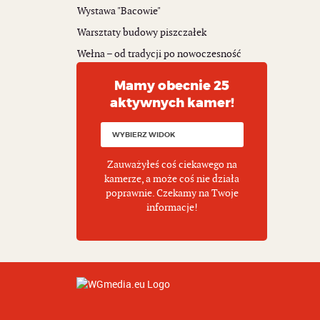
Wystawa "Bacowie"
Warsztaty budowy piszczałek
Wełna – od tradycji po nowoczesność
Mamy obecnie 25
aktywnych kamer!
Zauważyłeś coś ciekawego na
kamerze, a może coś nie działa
poprawnie. Czekamy na Twoje
informacje!