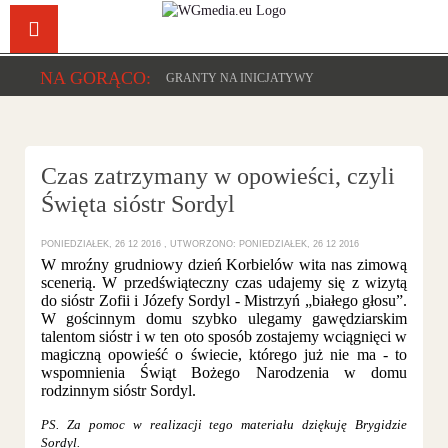
Facebook
YouTu
NA GORĄCO:
GRANTY NA INICJATYWY
Czas zatrzymany w opowieści, czyli
Święta sióstr Sordyl
PONIEDZIAŁEK, 26 12 2016
UTWORZONO: PONIEDZIAŁEK, 26 12 2016
W mroźny grudniowy dzień Korbielów wita nas zimową
scenerią. W przedświąteczny czas udajemy się z wizytą
do sióstr Zofii i Józefy Sordyl - Mistrzyń „białego głosu”.
W gościnnym domu szybko ulegamy gawędziarskim
talentom sióstr i w ten oto sposób zostajemy wciągnięci w
magiczną opowieść o świecie, którego już nie ma - to
wspomnienia Świąt Bożego Narodzenia w domu
rodzinnym sióstr Sordyl.
PS. Za pomoc w realizacji tego materiału dziękuję Brygidzie
Sordyl.