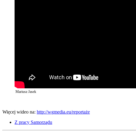
Mariusz Jasek
Więcej wideo na:
http://wgmedia.eu/reportaże
Z pracy Samorządu