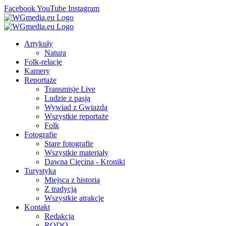
Facebook
YouTube
Instagram
Artykuły
Natura
Folk-relacje
Kamery
Reportaże
Transmisje Live
Ludzie z pasją
Wywiad z Gwiazdą
Wszystkie reportaże
Folk
Fotografie
Stare fotografie
Wszystkie materiały
Dawna Cięcina - Kroniki
Turystyka
Miejsca z historią
Z tradycją
Wszystkie atrakcje
Kontakt
Redakcja
RODO