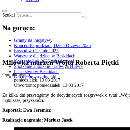
Szukaj
Na gorąco:
Granty na inicjatywy
Koncert Paprodziad | Dzień Drzewa 2025
Łossod w Cięcinie 2025
Warsztaty dla dzieci w Beskidach
Milówka marzeń Wójta Roberta Piętki
Koszenie Łąk 2025 zakończone!
Spotkanie autorskie - Jadwiga Hutyra
Pasterstwo w Beskidach
Opublikowano
Gra terenowa - dodatki
poniedziałek, 13 03 2017
Utworzono: poniedziałek, 13 03 2017
Za kilka dni przystąpimy do decydujących rozgrywek o tytuł „Wój
najbliższej przyszłości.
Reportaż: Ewa Jeremicz
Realizacja nagrania: Mariusz Jasek