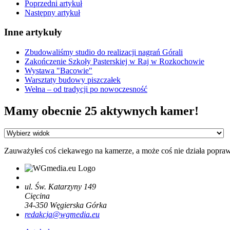
Poprzedni artykuł
Następny artykuł
Inne artykuły
Zbudowaliśmy studio do realizacji nagrań Górali
Zakończenie Szkoły Pasterskiej w Raj w Rozkochowie
Wystawa "Bacowie"
Warsztaty budowy piszczałek
Wełna – od tradycji po nowoczesność
Mamy obecnie 25 aktywnych kamer!
Zauważyłeś coś ciekawego na kamerze, a może coś nie działa popra
ul. Św. Katarzyny 149
Cięcina
34-350
Węgierska Górka
redakcja@wgmedia.eu