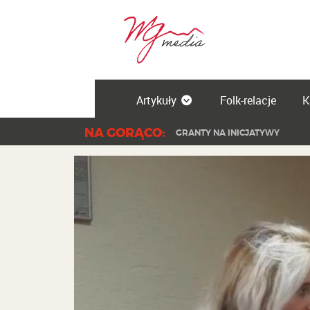
Artykuły
Folk-relacje
K
NA GORĄCO:
GRANTY NA INICJATYWY