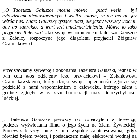
„O Tadeuszu Gałuszce można mówić i pisać wiele - był
człowiekiem niepowtarzalnym i wielka szkoda, że nie ma go już
wśród nas. Znało Gałuszkę tysiące ludzi, ale jakby wszyscy ucichli,
gdy go zabrakło, a wart jest unieśmiertelnienia. Mówię to jako
przyjaciel Tadeusza”
- tak swoje wspomnienie o Tadeuszu Gałuszce
z Żabnicy rozpoczyna jego długoletni przyjaciel Zbigniew
Czarniakowski.
Przedstawiamy sylwetkę i dokonania Tadeusza Gałuszki, jednak w
tym celu głos oddajemy jego przyjacielowi – Zbigniewowi
Czarniakawskiemu, który dzięki swojej uprzejmości zgodził się
podzielić z nami wspomnieniem o człowieku, którego talent i
geniusz zginęły w gąszczu biurokracji oraz nieprzychylności
ludzkiej.
„- Tadeusza Gałuszkę pierwszy raz zobaczyłem w telewizji,
podczas wyświetlania filmu o jego życiu na Ziemi Żywieckiej.
Ponieważ łączyły mnie z nim wspólne zainteresowania, gdyż
również byłem twórcą i posiadaczem małej elektrowni wodnej na