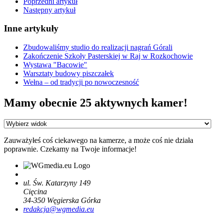
Poprzedni artykuł
Następny artykuł
Inne artykuły
Zbudowaliśmy studio do realizacji nagrań Górali
Zakończenie Szkoły Pasterskiej w Raj w Rozkochowie
Wystawa "Bacowie"
Warsztaty budowy piszczałek
Wełna – od tradycji po nowoczesność
Mamy obecnie 25 aktywnych kamer!
Zauważyłeś coś ciekawego na kamerze, a może coś nie działa
poprawnie. Czekamy na Twoje informacje!
ul. Św. Katarzyny 149
Cięcina
34-350
Węgierska Górka
redakcja@wgmedia.eu