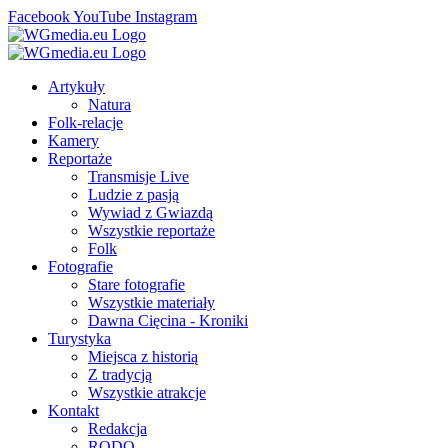
Facebook
YouTube
Instagram
Artykuły
Natura
Folk-relacje
Kamery
Reportaże
Transmisje Live
Ludzie z pasją
Wywiad z Gwiazdą
Wszystkie reportaże
Folk
Fotografie
Stare fotografie
Wszystkie materiały
Dawna Cięcina - Kroniki
Turystyka
Miejsca z historią
Z tradycją
Wszystkie atrakcje
Kontakt
Redakcja
RODO