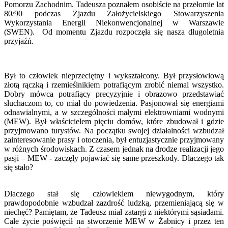
Pomorzu Zachodnim. Tadeusza poznałem osobiście na przełomie lat
80/90 podczas Zjazdu Założycielskiego Stowarzyszenia
Wykorzystania Energii Niekonwencjonalnej w Warszawie
(SWEN). Od momentu Zjazdu rozpoczęła się nasza długoletnia
przyjaźń.
Był to człowiek nieprzeciętny i wykształcony. Był przysłowiową
złotą rączką i rzemieślnikiem potrafiącym zrobić niemal wszystko.
Dobry mówca potrafiący precyzyjnie i obrazowo przedstawiać
słuchaczom to, co miał do powiedzenia. Pasjonował się energiami
odnawialnymi, a w szczególności małymi elektrowniami wodnymi
(MEW). Był właścicielem pięciu domów, które zbudował i gdzie
przyjmowano turystów. Na początku swojej działalności wzbudzał
zainteresowanie prasy i otoczenia, był entuzjastycznie przyjmowany
w różnych środowiskach. Z czasem jednak na drodze realizacji jego
pasji – MEW - zaczęły pojawiać się same przeszkody. Dlaczego tak
się stało?
Dlaczego stał się człowiekiem niewygodnym, który
prawdopodobnie wzbudzał zazdrość ludzką, przemieniającą się w
niechęć? Pamiętam, że Tadeusz miał zatargi z niektórymi sąsiadami.
Całe życie poświęcił na stworzenie MEW w Żabnicy i przez ten