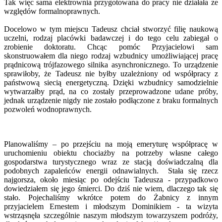
Tak więc sama elektrownia przygotowana do pracy nie działała ze
względów formalnoprawnych.
Docelowo w tym miejscu Tadeusz chciał stworzyć filię naukową
uczelni, rodzaj placówki badawczej i do tego celu zabiegał o
zrobienie doktoratu. Chcąc pomóc Przyjacielowi sam
skonstruowałem dla niego rodzaj wzbudnicy umożliwiającej pracę
prądnicową trójfazowego silnika asynchronicznego. To urządzenie
sprawiłoby, że Tadeusz nie byłby uzależniony od współpracy z
państwową siecią energetyczną. Dzięki wzbudnicy samodzielnie
wytwarzałby prąd, na co zostały przeprowadzone udane próby,
jednak urządzenie nigdy nie zostało podłączone z braku formalnych
pozwoleń wodnoprawnych.
Planowaliśmy – po przejściu na moją emeryturę współpracę w
uruchomieniu obiektu chociażby na potrzeby własne całego
gospodarstwa turystycznego wraz ze stacją doświadczalną dla
podobnych zapaleńców energii odnawialnych. Stała się rzecz
najgorsza, około miesiąc po odejściu Tadeusza - przypadkowo
dowiedziałem się jego śmierci. Do dziś nie wiem, dlaczego tak się
stało. Pojechaliśmy wkrótce potem do Żabnicy z innym
przyjacielem Ernestem i młodszym Dominikiem - ta wizyta
wstrząsnęła szczególnie naszym młodszym towarzyszem podróży,