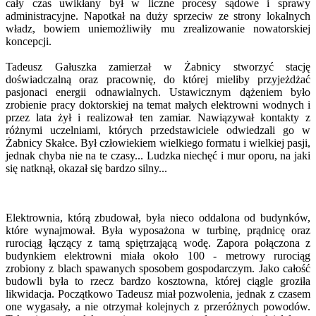
cały czas uwikłany był w liczne procesy sądowe i sprawy
administracyjne. Napotkał na duży sprzeciw ze strony lokalnych
władz, bowiem uniemożliwiły mu zrealizowanie nowatorskiej
koncepcji.
Tadeusz Gałuszka zamierzał w Żabnicy stworzyć stację
doświadczalną oraz pracownię, do której mieliby przyjeżdżać
pasjonaci energii odnawialnych. Ustawicznym dążeniem było
zrobienie pracy doktorskiej na temat małych elektrowni wodnych i
przez lata żył i realizował ten zamiar. Nawiązywał kontakty z
różnymi uczelniami, których przedstawiciele odwiedzali go w
Żabnicy Skałce. Był człowiekiem wielkiego formatu i wielkiej pasji,
jednak chyba nie na te czasy... Ludzka niechęć i mur oporu, na jaki
się natknął, okazał się bardzo silny...
Elektrownia, którą zbudował, była nieco oddalona od budynków,
które wynajmował. Była wyposażona w turbinę, prądnicę oraz
rurociąg łączący z tamą spiętrzającą wodę. Zapora połączona z
budynkiem elektrowni miała około 100 - metrowy rurociąg
zrobiony z blach spawanych sposobem gospodarczym. Jako całość
budowli była to rzecz bardzo kosztowna, której ciągle groziła
likwidacja. Początkowo Tadeusz miał pozwolenia, jednak z czasem
one wygasały, a nie otrzymał kolejnych z przeróżnych powodów.