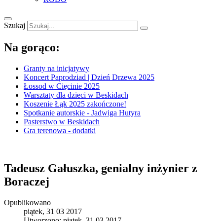
Szukaj
Na gorąco:
Granty na inicjatywy
Koncert Paprodziad | Dzień Drzewa 2025
Łossod w Cięcinie 2025
Warsztaty dla dzieci w Beskidach
Koszenie Łąk 2025 zakończone!
Spotkanie autorskie - Jadwiga Hutyra
Pasterstwo w Beskidach
Gra terenowa - dodatki
Tadeusz Gałuszka, genialny inżynier z
Boraczej
Opublikowano
piątek, 31 03 2017
Utworzono: piątek, 31 03 2017