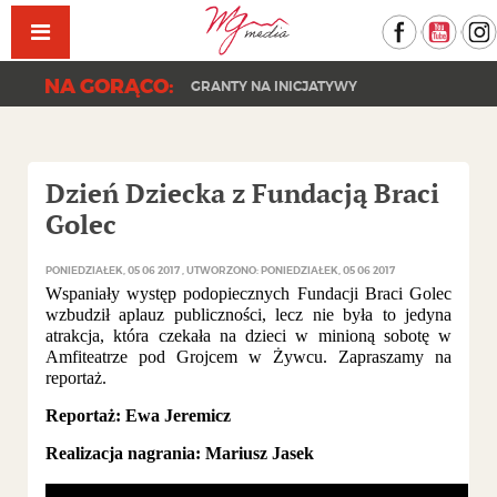
Facebook
YouT
NA GORĄCO:
GRANTY NA INICJATYWY
Dzień Dziecka z Fundacją Braci
Golec
PONIEDZIAŁEK, 05 06 2017
UTWORZONO: PONIEDZIAŁEK, 05 06 2017
Wspaniały występ podopiecznych Fundacji Braci Golec
wzbudził aplauz publiczności, lecz nie była to jedyna
atrakcja, która czekała na dzieci w minioną sobotę w
Amfiteatrze pod Grojcem w Żywcu. Zapraszamy na
reportaż.
Reportaż: Ewa Jeremicz
Realizacja nagrania: Mariusz Jasek