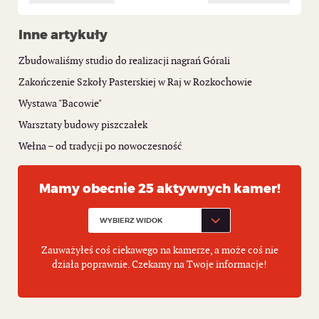
Inne artykuły
Zbudowaliśmy studio do realizacji nagrań Górali
Zakończenie Szkoły Pasterskiej w Raj w Rozkochowie
Wystawa "Bacowie"
Warsztaty budowy piszczałek
Wełna – od tradycji po nowoczesność
Mamy obecnie 25 aktywnych kamer!
Zauważyłeś coś ciekawego na kamerze, a może coś nie
działa poprawnie. Czekamy na Twoje informacje!