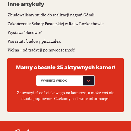
Inne artykuły
Zbudowaliśmy studio do realizacji nagrań Górali
Zakończenie Szkoły Pasterskiej w Raj w Rozkochowie
Wystawa "Bacowie"
Warsztaty budowy piszczałek
Wełna – od tradycji po nowoczesność
Mamy obecnie 25 aktywnych kamer!
Zauważyłeś coś ciekawego na kamerze, a może coś nie
działa poprawnie. Czekamy na Twoje informacje!