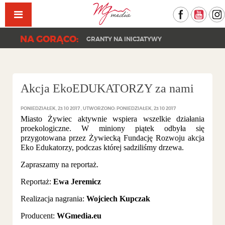
Facebook
YouT
NA GORĄCO:
GRANTY NA INICJATYWY
Akcja EkoEDUKATORZY za nami
PONIEDZIAŁEK, 23 10 2017
UTWORZONO: PONIEDZIAŁEK, 23 10 2017
Miasto Żywiec aktywnie wspiera wszelkie działania
proekologiczne. W miniony piątek odbyła się
przygotowana przez Żywiecką Fundację Rozwoju akcja
Eko Edukatorzy, podczas której sadziliśmy drzewa.
Zapraszamy na reportaż.
Reportaż:
Ewa Jeremicz
Realizacja nagrania:
Wojciech Kupczak
Producent:
WGmedia.eu