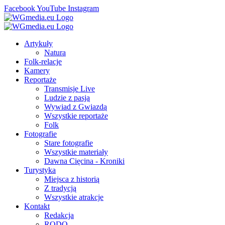
Facebook
YouTube
Instagram
Artykuły
Natura
Folk-relacje
Kamery
Reportaże
Transmisje Live
Ludzie z pasją
Wywiad z Gwiazdą
Wszystkie reportaże
Folk
Fotografie
Stare fotografie
Wszystkie materiały
Dawna Cięcina - Kroniki
Turystyka
Miejsca z historią
Z tradycją
Wszystkie atrakcje
Kontakt
Redakcja
RODO