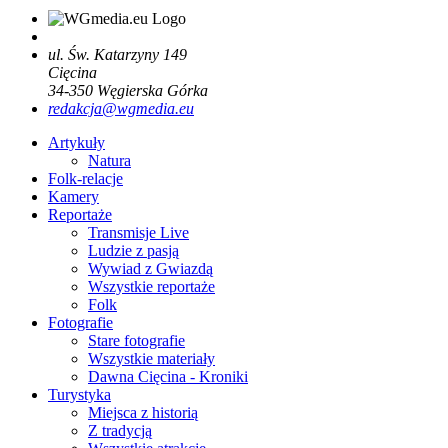
ul. Św. Katarzyny 149
Cięcina
34-350
Węgierska Górka
redakcja@wgmedia.eu
Artykuły
Natura
Folk-relacje
Kamery
Reportaże
Transmisje Live
Ludzie z pasją
Wywiad z Gwiazdą
Wszystkie reportaże
Folk
Fotografie
Stare fotografie
Wszystkie materiały
Dawna Cięcina - Kroniki
Turystyka
Miejsca z historią
Z tradycją