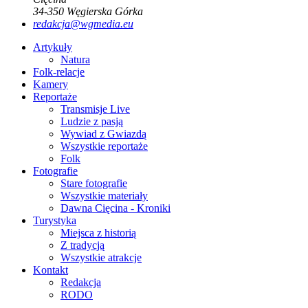
34-350
Węgierska Górka
redakcja@wgmedia.eu
Artykuły
Natura
Folk-relacje
Kamery
Reportaże
Transmisje Live
Ludzie z pasją
Wywiad z Gwiazdą
Wszystkie reportaże
Folk
Fotografie
Stare fotografie
Wszystkie materiały
Dawna Cięcina - Kroniki
Turystyka
Miejsca z historią
Z tradycją
Wszystkie atrakcje
Kontakt
Redakcja
RODO