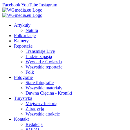
Facebook
YouTube
Instagram
Artykuły
Natura
Folk-relacje
Kamery
Reportaże
Transmisje Live
Ludzie z pasją
Wywiad z Gwiazdą
Wszystkie reportaże
Folk
Fotografie
Stare fotografie
Wszystkie materiały
Dawna Cięcina - Kroniki
Turystyka
Miejsca z historią
Z tradycją
Wszystkie atrakcje
Kontakt
Redakcja
RODO