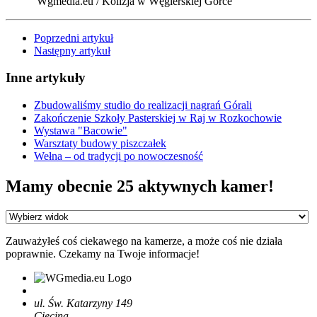
Wgmedia.eu / Kolizja w Węgierskiej Górce
Poprzedni artykuł
Następny artykuł
Inne artykuły
Zbudowaliśmy studio do realizacji nagrań Górali
Zakończenie Szkoły Pasterskiej w Raj w Rozkochowie
Wystawa "Bacowie"
Warsztaty budowy piszczałek
Wełna – od tradycji po nowoczesność
Mamy obecnie 25 aktywnych kamer!
Zauważyłeś coś ciekawego na kamerze, a może coś nie działa
poprawnie. Czekamy na Twoje informacje!
ul. Św. Katarzyny 149
Cięcina