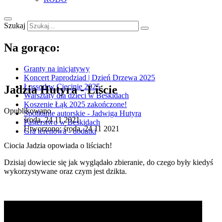
Szukaj
Na gorąco:
Granty na inicjatywy
Koncert Paprodziad | Dzień Drzewa 2025
Łossod w Cięcinie 2025
Jadzia Hutyra - Liście
Warsztaty dla dzieci w Beskidach
Koszenie Łąk 2025 zakończone!
Opublikowano
Spotkanie autorskie - Jadwiga Hutyra
środa, 24 11 2021
Pasterstwo w Beskidach
Utworzono: środa, 24 11 2021
Gra terenowa - dodatki
Ciocia Jadzia opowiada o liściach!
Dzisiaj dowiecie się jak wyglądało zbieranie, do czego były kiedyś
wykorzystywane oraz czym jest dzikta.