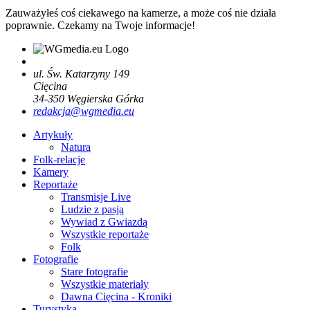
Zauważyłeś coś ciekawego na kamerze, a może coś nie działa
poprawnie. Czekamy na Twoje informacje!
ul. Św. Katarzyny 149
Cięcina
34-350
Węgierska Górka
redakcja@wgmedia.eu
Artykuły
Natura
Folk-relacje
Kamery
Reportaże
Transmisje Live
Ludzie z pasją
Wywiad z Gwiazdą
Wszystkie reportaże
Folk
Fotografie
Stare fotografie
Wszystkie materiały
Dawna Cięcina - Kroniki
Turystyka