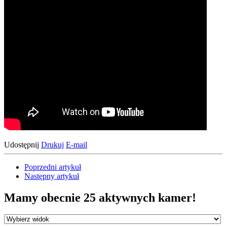
Udostępnij
Drukuj
E-mail
Poprzedni artykuł
Następny artykuł
Mamy obecnie 25 aktywnych kamer!