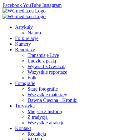
Facebook
YouTube
Instagram
Artykuły
Natura
Folk-relacje
Kamery
Reportaże
Transmisje Live
Ludzie z pasją
Wywiad z Gwiazdą
Wszystkie reportaże
Folk
Fotografie
Stare fotografie
Wszystkie materiały
Dawna Cięcina - Kroniki
Turystyka
Miejsca z historią
Z tradycją
Wszystkie atrakcje
Kontakt
Redakcja
RODO