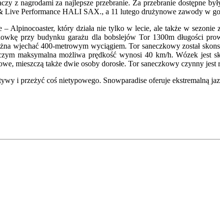
czy z nagrodami za najlepsze przebranie. Za przebranie dostępne był
sky& Live Performance HALI SAX., a 11 lutego drużynowe zawody w g
ie – Alpinocoaster, który działa nie tylko w lecie, ale także w sez
 Dedowkę przy budynku garażu dla bobslejów Tor 1300m długości prow
można wjechać 400-metrowym wyciągiem. Tor saneczkowy został skon
rzy czym maksymalna możliwa prędkość wynosi 40 km/h. Wózek jest s
owe, mieszczą także dwie osoby dorosłe. Tor saneczkowy czynny jes
ktywy i przeżyć coś nietypowego. Snowparadise oferuje ekstremalną ja