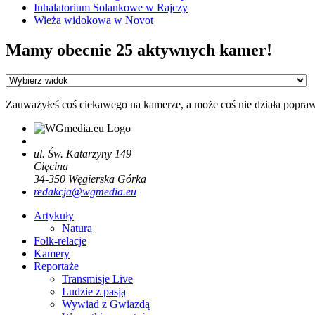
Inhalatorium Solankowe w Rajczy
Wieża widokowa w Novot
Mamy obecnie 25 aktywnych kamer!
Zauważyłeś coś ciekawego na kamerze, a może coś nie działa popra
ul. Św. Katarzyny 149
Cięcina
34-350
Węgierska Górka
redakcja@wgmedia.eu
Artykuły
Natura
Folk-relacje
Kamery
Reportaże
Transmisje Live
Ludzie z pasją
Wywiad z Gwiazdą