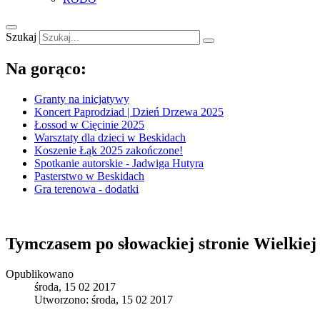
Szukaj
Na gorąco:
Granty na inicjatywy
Koncert Paprodziad | Dzień Drzewa 2025
Łossod w Cięcinie 2025
Warsztaty dla dzieci w Beskidach
Koszenie Łąk 2025 zakończone!
Spotkanie autorskie - Jadwiga Hutyra
Pasterstwo w Beskidach
Gra terenowa - dodatki
Tymczasem po słowackiej stronie Wielkiej 
Opublikowano
środa, 15 02 2017
Utworzono: środa, 15 02 2017