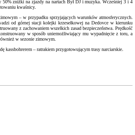
y 50% zniżki na zjazdy na nartach Był DJ i muzyka. Wcześniej 3 i 4
otowaniu kwaśnicy.
onie zimowym – w przypadku sprzyjających warunków atmosferycznych.
adzi od górnej stacji kolejki krzesełkowej na Dedovce w kierunku
struowany z zachowaniem wszelkich zasad bezpieczeństwa. Prędkość
konstruowany w sposób uniemożliwiający mu wypadnięcie z toru, a
t również w sezonie zimowym.
zdę kassbohrerem – ratrakiem przygotowującym trasy narciarskie.