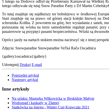
5 lutego na Dedovce odbył się Przebierany Karnawał na Wielkiej Ra
lutego odbywała się tutaj Snow Paradise Party z DJ Martin Cehel
To tutaj znajduje się najdłuższy tor bobslejowy w środkowej Europ
Start znajduje się na prawo od górnej stacji kolejki linowej na
schroniska Koliba. Z powrotem na górę, bez wysiadania z sanek, 
poruszania się wózka na torze samodzielnie reguluje pasażer, p
pasażerowie są przypięci pasami bezpieczeństwa. Wózki są dwuosob
Oprócz jazdy na nartach stokiem można nacieszyć się z innej perspe
Zdjęcia: Snowparadise Snowparadise Veľká Rača Oscadnica
{gallery}oscadnica{/gallery}
Udostępnij
Drukuj
E-mail
Poprzedni artykuł
Następny artykuł
Inne artykuły
Na szlaku: Magurka Wilkowicka w Beskidzie Małym
Wodospad i kaskady w Złatnej
Siatkówka na śniegu - Winter Cup Krawcula 2021