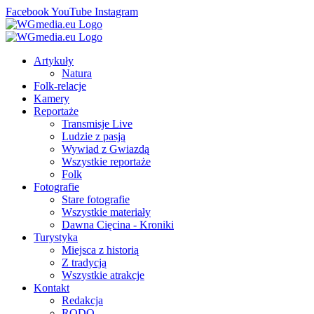
Facebook
YouTube
Instagram
Artykuły
Natura
Folk-relacje
Kamery
Reportaże
Transmisje Live
Ludzie z pasją
Wywiad z Gwiazdą
Wszystkie reportaże
Folk
Fotografie
Stare fotografie
Wszystkie materiały
Dawna Cięcina - Kroniki
Turystyka
Miejsca z historią
Z tradycją
Wszystkie atrakcje
Kontakt
Redakcja
RODO