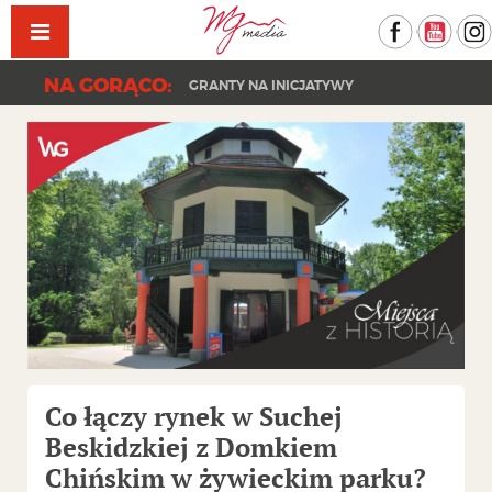
Facebook
YouT
NA GORĄCO:
GRANTY NA INICJATYWY
Co łączy rynek w Suchej
Beskidzkiej z Domkiem
Chińskim w żywieckim parku?