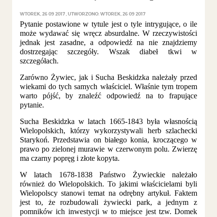
WTOREK, 26 09 2017
UTWORZONO: WTOREK, 26 09 2017
Pytanie postawione w tytule jest o tyle intrygujące, o ile
może wydawać się wręcz absurdalne. W rzeczywistości
jednak jest zasadne, a odpowiedź na nie znajdziemy
dostrzegając szczegóły. Wszak diabeł tkwi w
szczegółach.
Zarówno Żywiec, jak i Sucha Beskidzka należały przed
wiekami do tych samych właściciel. Właśnie tym tropem
warto pójść, by znaleźć odpowiedź na to frapujące
pytanie.
Sucha Beskidzka w latach 1665-1843 była własnością
Wielopolskich, którzy wykorzystywali herb szlachecki
Starykoń. Przedstawia on białego konia, kroczącego w
prawo po zielonej murawie w czerwonym polu. Zwierzę
ma czarny popręg i złote kopyta.
W latach 1678-1838 Państwo Żywieckie należało
również do Wielopolskich. To jakimi właścicielami byli
Wielopolscy stanowi temat na odrębny artykuł. Faktem
jest to, że rozbudowali żywiecki park, a jednym z
pomników ich inwestycji w to miejsce jest tzw. Domek