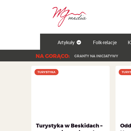
Artykuły
Folk-relacje
K
NA GORĄCO:
GRANTY NA INICJATYWY
TURYSTYKA
TURYSTYKA
TURY
TURY
Turystyka w Beskidach –
Odd