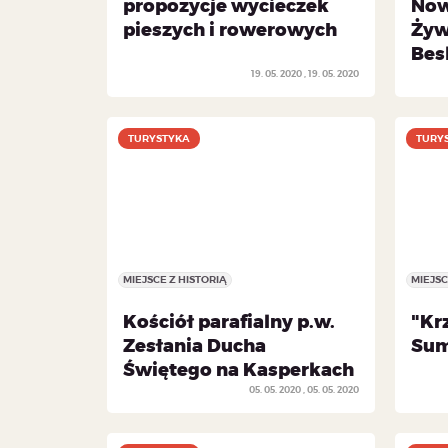
propozycje wycieczek
Now
pieszych i rowerowych
Żyw
Bes
19. 05. 2020
19. 05. 2020
TURYSTYKA
TURYSTYKA
TURY
TURY
MIEJSCE Z HISTORIĄ
MIEJSC
Kościół parafialny p.w.
"Kr
Zesłania Ducha
Sum
Świętego na Kasperkach
05. 05. 2020
05. 05. 2020