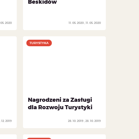
Beskidów
 05. 2020
11. 05. 2020
11. 05. 2020
TURYSTYKA
TURYSTYKA
Nagrodzeni za Zasługi
dla Rozwoju Turystyki
 12. 2019
28. 10. 2019
28. 10. 2019