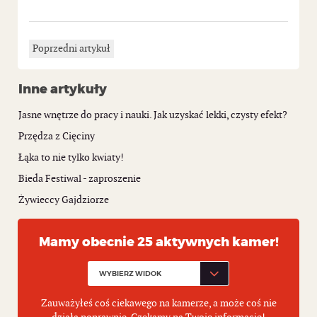
Poprzedni artykuł
Inne artykuły
Jasne wnętrze do pracy i nauki. Jak uzyskać lekki, czysty efekt?
Przędza z Cięciny
Łąka to nie tylko kwiaty!
Bieda Festiwal - zaproszenie
Żywieccy Gajdziorze
Mamy obecnie 25 aktywnych kamer!
Zauważyłeś coś ciekawego na kamerze, a może coś nie