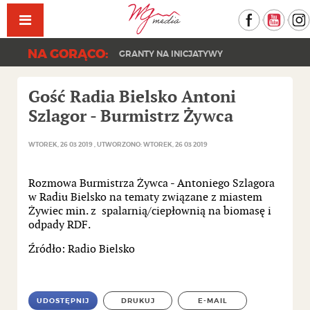
Facebook
YouT
NA GORĄCO:
GRANTY NA INICJATYWY
Gość Radia Bielsko Antoni
Szlagor - Burmistrz Żywca
WTOREK, 26 03 2019
UTWORZONO: WTOREK, 26 03 2019
Rozmowa Burmistrza Żywca - Antoniego Szlagora
w Radiu Bielsko na tematy związane z miastem
Żywiec min. z spalarnią/ciepłownią na biomasę i
odpady RDF.
Źródło: Radio Bielsko
UDOSTĘPNIJ
DRUKUJ
E-MAIL