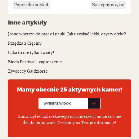
Poprzedni artykuł
Następny artykuł
Inne artykuły
Jasne wnętrze do pracy i nauki. Jak uzyskać lekki, czysty efekt?
Przędza z Cięciny
Łąka to nie tylko kwiaty!
Bieda Festiwal - zaproszenie
Żywieccy Gajdziorze
Mamy obecnie 25 aktywnych kamer!
Zauważyłeś coś ciekawego na kamerze, a może coś nie
działa poprawnie. Czekamy na Twoje informacje!