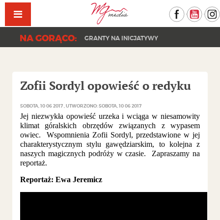
Facebook
YouT
NA GORĄCO:
GRANTY NA INICJATYWY
Zofii Sordyl opowieść o redyku
SOBOTA, 10 06 2017
UTWORZONO: SOBOTA, 10 06 2017
Jej niezwykła opowieść urzeka i wciąga w niesamowity
klimat góralskich obrzędów związanych z wypasem
owiec. Wspomnienia Zofii Sordyl, przedstawione w jej
charakterystycznym stylu gawędziarskim, to kolejna z
naszych magicznych podróży w czasie. Zapraszamy na
reportaż.
Reportaż: Ewa Jeremicz