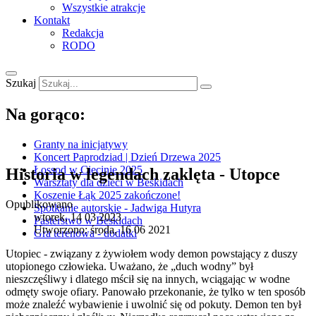
Wszystkie atrakcje
Kontakt
Redakcja
RODO
Szukaj
Na gorąco:
Granty na inicjatywy
Koncert Paprodziad | Dzień Drzewa 2025
Łossod w Cięcinie 2025
Historia w legendach zaklęta - Utopce
Warsztaty dla dzieci w Beskidach
Koszenie Łąk 2025 zakończone!
Opublikowano
Spotkanie autorskie - Jadwiga Hutyra
wtorek, 14 03 2023
Pasterstwo w Beskidach
Utworzono: środa, 16 06 2021
Gra terenowa - dodatki
Utopiec - związany z żywiołem wody demon powstający z duszy
utopionego człowieka. Uważano, że „duch wodny” był
nieszczęśliwy i dlatego mścił się na innych, wciągając w wodne
odmęty swoje ofiary. Panowało przekonanie, że tylko w ten sposób
może znaleźć wybawienie i uwolnić się od pokuty. Demon ten był