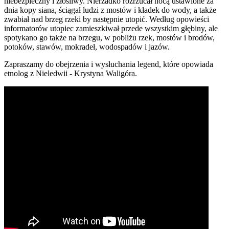
niebezpieczny i złośliwy. Nierzadko rozrzucał nocą ustawione za
dnia kopy siana, ściągał ludzi z mostów i kładek do wody, a także
zwabiał nad brzeg rzeki by następnie utopić. Według opowieści
informatorów utopiec zamieszkiwał przede wszystkim głębiny, ale
spotykano go także na brzegu, w pobliżu rzek, mostów i brodów,
potoków, stawów, mokradeł, wodospadów i jazów.
Zapraszamy do obejrzenia i wysłuchania legend, które opowiada
etnolog z Nieledwii - Krystyna Waligóra.