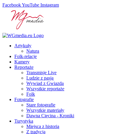
Facebook
YouTube
Instagram
Artykuły
Natura
Folk-relacje
Kamery
Reportaże
Transmisje Live
Ludzie z pasją
Wywiad z Gwiazdą
Wszystkie reportaże
Folk
Fotografie
Stare fotografie
Wszystkie materiały
Dawna Cięcina - Kroniki
Turystyka
Miejsca z historią
Z tradycją