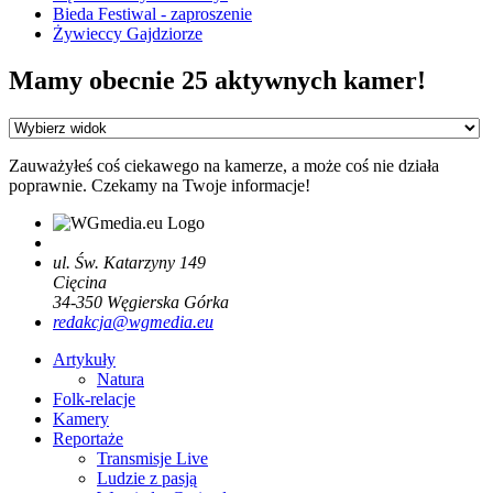
Bieda Festiwal - zaproszenie
Żywieccy Gajdziorze
Mamy obecnie 25 aktywnych kamer!
Zauważyłeś coś ciekawego na kamerze, a może coś nie działa
poprawnie. Czekamy na Twoje informacje!
ul. Św. Katarzyny 149
Cięcina
34-350
Węgierska Górka
redakcja@wgmedia.eu
Artykuły
Natura
Folk-relacje
Kamery
Reportaże
Transmisje Live
Ludzie z pasją