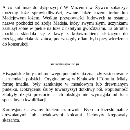
A co kat miał do dyspozycji? W Muzeum w Żywcu zobaczyć
możemy łoże sprawiedliwości, zwane także łożem tortur lub
Madejowym łożem. Według przypowieści ludowych ta ostatnia
nazwa pochodzi od zbója Madeja, który swymi złymi uczynkami
zasłużył sobie w piekle na łoże z nabitymi gwoździami. Ta okrutna
machina składała się z ławy z kołowrotkiem, służącym do
rozciągania ciała skazańca, podczas gdy ofiara była przytwierdzona
do konstrukcji.
muzeum-zywiec.pl
Hiszpańskie buty - mimo swego pochodzenia znalazły zastosowanie
na ziemiach polskich. Oryginalne są w Krakowie i Toruniu. Miały
formę imadła, były zamknięte w metalowym lub drewnianym
pudełku. Dokręceniu śruby towarzyszył dotkliwy ból. Popularność
zdobyły dzięki prostocie - ich obsługa nie wymagała od kata
specjalnych kwalifikacji.
Konfesjonał - zwany fotelem czarownic. Było to krzesło nabite
drewnianymi lub metalowymi kolcami. Uchwyty krępowały
skazańca.