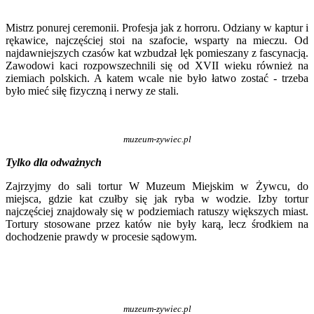
Mistrz ponurej ceremonii. Profesja jak z horroru. Odziany w kaptur i
rękawice, najczęściej stoi na szafocie, wsparty na mieczu. Od
najdawniejszych czasów kat wzbudzał lęk pomieszany z fascynacją.
Zawodowi kaci rozpowszechnili się od XVII wieku również na
ziemiach polskich. A katem wcale nie było łatwo zostać - trzeba
było mieć siłę fizyczną i nerwy ze stali.
muzeum-zywiec.pl
Tylko dla odważnych
Zajrzyjmy do sali tortur W Muzeum Miejskim w Żywcu, do
miejsca, gdzie kat czułby się jak ryba w wodzie. Izby tortur
najczęściej znajdowały się w podziemiach ratuszy większych miast.
Tortury stosowane przez katów nie były karą, lecz środkiem na
dochodzenie prawdy w procesie sądowym.
muzeum-zywiec.pl