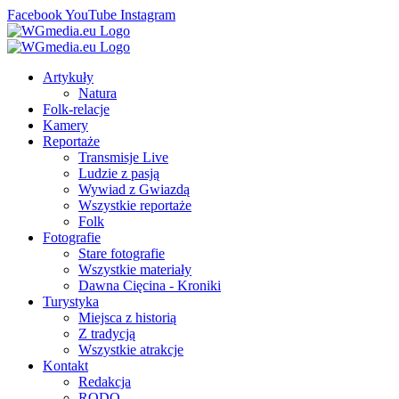
Facebook
YouTube
Instagram
Artykuły
Natura
Folk-relacje
Kamery
Reportaże
Transmisje Live
Ludzie z pasją
Wywiad z Gwiazdą
Wszystkie reportaże
Folk
Fotografie
Stare fotografie
Wszystkie materiały
Dawna Cięcina - Kroniki
Turystyka
Miejsca z historią
Z tradycją
Wszystkie atrakcje
Kontakt
Redakcja
RODO