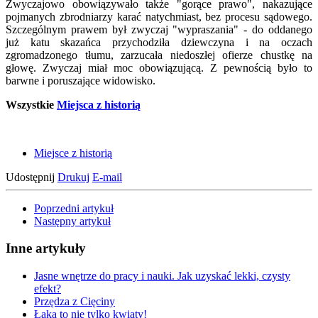
Zwyczajowo obowiązywało także "gorące prawo", nakazujące
pojmanych zbrodniarzy karać natychmiast, bez procesu sądowego.
Szczególnym prawem był zwyczaj "wypraszania" - do oddanego
już katu skazańca przychodziła dziewczyna i na oczach
zgromadzonego tłumu, zarzucała niedoszłej ofierze chustkę na
głowę. Zwyczaj miał moc obowiązującą. Z pewnością było to
barwne i poruszające widowisko.
Wszystkie
Miejsca z historią
Miejsce z historią
Udostępnij
Drukuj
E-mail
Poprzedni artykuł
Następny artykuł
Inne artykuły
Jasne wnętrze do pracy i nauki. Jak uzyskać lekki, czysty
efekt?
Przędza z Cięciny
Łąka to nie tylko kwiaty!