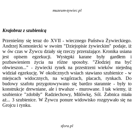
muzeum-zywiec.pl
Krajobraz z szubienicą
Przenieśmy się teraz do XVII - wiecznego Państwa Żywieckiego.
Andrzej Komoniecki w swoim "Dziejopisie żywieckim" podaje, iż
w ów czas w Żywcu działy się rzeczy przerażające. Kronika usiana
jest opisem egzekucji. Występki karane były gardłem i
pozbawieniem życia na różne sposoby. "Złodziej ma być
obwieszon..." - żywiecki rynek na przestrzeni wieków niejedną
widział egzekucję. W okolicznych wsiach stawiano szubienice - w
miejscach widocznych, na wzgórzach, placach, rynkach. Do
budowy szafotu przygotowywano się bardzo starannie - były to
konstrukcje drewniane, ale i trwalsze - murowane. I tak wiemy, iż
szubienice "zdobiły" Radziechowy, Milówkę, Sól. Żabnica miała
aż... 3 szubienice. W Żywcu ponure widowisko rozgrywało się na
Grojcu i rynku.
sfora.pl