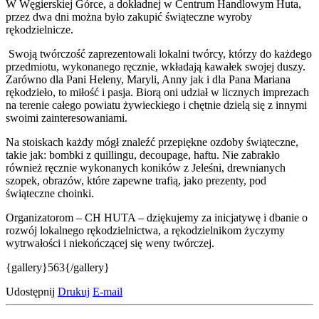
W Węgierskiej Górce, a dokładnej w Centrum Handlowym Huta,
przez dwa dni można było zakupić świąteczne wyroby
rękodzielnicze.
Swoją twórczość zaprezentowali lokalni twórcy, którzy do każdego
przedmiotu, wykonanego ręcznie, wkładają kawałek swojej duszy.
Zarówno dla Pani Heleny, Maryli, Anny jak i dla Pana Mariana
rękodzieło, to miłość i pasja. Biorą oni udział w licznych imprezach
na terenie całego powiatu żywieckiego i chętnie dzielą się z innymi
swoimi zainteresowaniami.
Na stoiskach każdy mógł znaleźć przepiękne ozdoby świąteczne,
takie jak: bombki z quillingu, decoupage, haftu. Nie zabrakło
również ręcznie wykonanych koników z Jeleśni, drewnianych
szopek, obrazów, które zapewne trafią, jako prezenty, pod
świąteczne choinki.
Organizatorom – CH HUTA – dziękujemy za inicjatywę i dbanie o
rozwój lokalnego rękodzielnictwa, a rękodzielnikom życzymy
wytrwałości i niekończącej się weny twórczej.
{gallery}563{/gallery}
Udostępnij
Drukuj
E-mail