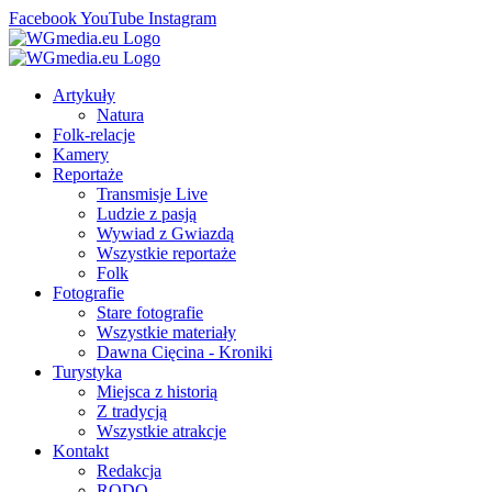
Facebook
YouTube
Instagram
Artykuły
Natura
Folk-relacje
Kamery
Reportaże
Transmisje Live
Ludzie z pasją
Wywiad z Gwiazdą
Wszystkie reportaże
Folk
Fotografie
Stare fotografie
Wszystkie materiały
Dawna Cięcina - Kroniki
Turystyka
Miejsca z historią
Z tradycją
Wszystkie atrakcje
Kontakt
Redakcja
RODO