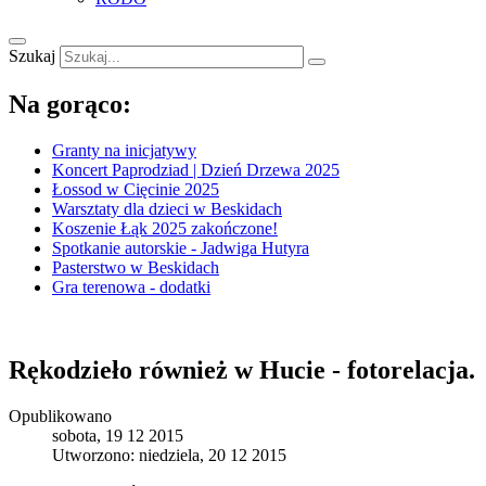
Szukaj
Na gorąco:
Granty na inicjatywy
Koncert Paprodziad | Dzień Drzewa 2025
Łossod w Cięcinie 2025
Warsztaty dla dzieci w Beskidach
Koszenie Łąk 2025 zakończone!
Spotkanie autorskie - Jadwiga Hutyra
Pasterstwo w Beskidach
Gra terenowa - dodatki
Rękodzieło również w Hucie - fotorelacja.
Opublikowano
sobota, 19 12 2015
Utworzono: niedziela, 20 12 2015