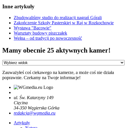
Inne artykuły
Zbudowaliśmy studio do realizacji nagrań Górali
Zakończenie Szkoły Pasterskiej w Raj w Rozkochowie
Wystawa "Bacowie"
Warsztaty budowy piszczałek
Wełna – od tradycji po nowoczesność
Mamy obecnie 25 aktywnych kamer!
Zauważyłeś coś ciekawego na kamerze, a może coś nie działa
poprawnie. Czekamy na Twoje informacje!
ul. Św. Katarzyny 149
Cięcina
34-350
Węgierska Górka
redakcja@wgmedia.eu
Artykuły
Natura