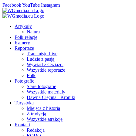
Facebook
YouTube
Instagram
Artykuły
Natura
Folk-relacje
Kamery
Reportaże
Transmisje Live
Ludzie z pasją
Wywiad z Gwiazdą
Wszystkie reportaże
Folk
Fotografie
Stare fotografie
Wszystkie materiały
Dawna Cięcina - Kroniki
Turystyka
Miejsca z historią
Z tradycją
Wszystkie atrakcje
Kontakt
Redakcja
RODO