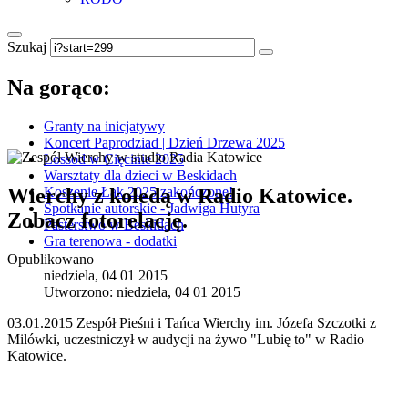
Szukaj
Na gorąco:
Granty na inicjatywy
Koncert Paprodziad | Dzień Drzewa 2025
Łossod w Cięcinie 2025
Warsztaty dla dzieci w Beskidach
Wierchy z koledą w Radio Katowice.
Koszenie Łąk 2025 zakończone!
Spotkanie autorskie - Jadwiga Hutyra
Zobacz fotorelację.
Pasterstwo w Beskidach
Gra terenowa - dodatki
Opublikowano
niedziela, 04 01 2015
Utworzono: niedziela, 04 01 2015
03.01.2015 Zespół Pieśni i Tańca Wierchy im. Józefa Szczotki z
Milówki, uczestniczył w audycji na żywo "Lubię to" w Radio
Katowice.