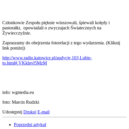
Członkowie Zespołu pięknie winszowali, śpiewali kolędy i
pastorałki, opowiadali o zwyczajach Światecznych na
Żywiecczyźnie.
Zapraszamy do obejrzenia fotorelacji z tego wydarzenia. (Kliknij
link poniżej)
http://www.radio.katowice.pl/audycje,103,Lubie-
to.html#.VKklnvl5MzM
info: wgmedia.eu
foto: Marcin Rudzki
Udostępnij
Drukuj
E-mail
Poprzedni artykuł