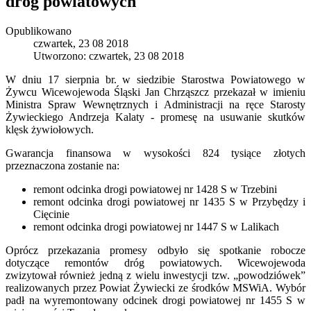
dróg powiatowych
Opublikowano
czwartek, 23 08 2018
Utworzono: czwartek, 23 08 2018
W dniu 17 sierpnia br. w siedzibie Starostwa Powiatowego w
Żywcu Wicewojewoda Śląski Jan Chrząszcz przekazał w imieniu
Ministra Spraw Wewnętrznych i Administracji na ręce Starosty
Żywieckiego Andrzeja Kalaty - promesę na usuwanie skutków
klęsk żywiołowych.
Gwarancja finansowa w wysokości 824 tysiące złotych
przeznaczona zostanie na:
remont odcinka drogi powiatowej nr 1428 S w Trzebini
remont odcinka drogi powiatowej nr 1435 S w Przybędzy i
Cięcinie
remont odcinka drogi powiatowej nr 1447 S w Lalikach
Oprócz przekazania promesy odbyło się spotkanie robocze
dotyczące remontów dróg powiatowych. Wicewojewoda
zwizytował również jedną z wielu inwestycji tzw. „powodziówek”
realizowanych przez Powiat Żywiecki ze środków MSWiA. Wybór
padł na wyremontowany odcinek drogi powiatowej nr 1455 S w