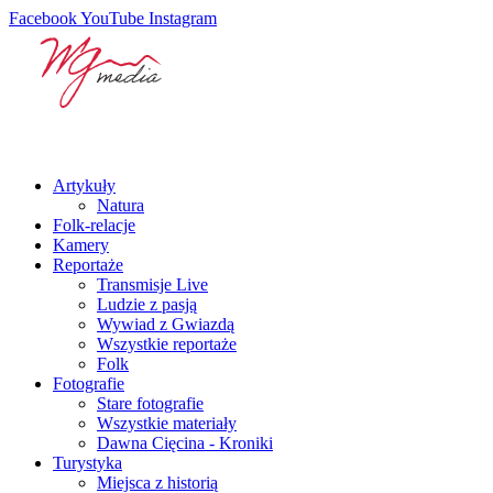
Facebook
YouTube
Instagram
Artykuły
Natura
Folk-relacje
Kamery
Reportaże
Transmisje Live
Ludzie z pasją
Wywiad z Gwiazdą
Wszystkie reportaże
Folk
Fotografie
Stare fotografie
Wszystkie materiały
Dawna Cięcina - Kroniki
Turystyka
Miejsca z historią