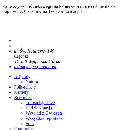
Zauważyłeś coś ciekawego na kamerze, a może coś nie działa
poprawnie. Czekamy na Twoje informacje!
ul. Św. Katarzyny 149
Cięcina
34-350
Węgierska Górka
redakcja@wgmedia.eu
Artykuły
Natura
Folk-relacje
Kamery
Reportaże
Transmisje Live
Ludzie z pasją
Wywiad z Gwiazdą
Wszystkie reportaże
Folk
Fotografie