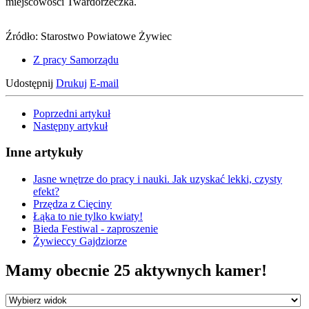
miejscowości Twardorzeczka.
Źródło: Starostwo Powiatowe Żywiec
Z pracy Samorządu
Udostępnij
Drukuj
E-mail
Poprzedni artykuł
Następny artykuł
Inne artykuły
Jasne wnętrze do pracy i nauki. Jak uzyskać lekki, czysty
efekt?
Przędza z Cięciny
Łąka to nie tylko kwiaty!
Bieda Festiwal - zaproszenie
Żywieccy Gajdziorze
Mamy obecnie 25 aktywnych kamer!