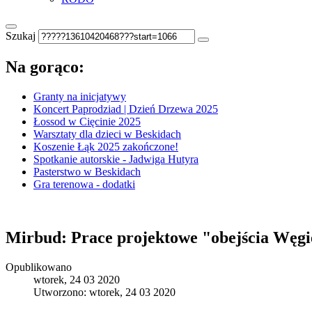
Szukaj
Na gorąco:
Granty na inicjatywy
Koncert Paprodziad | Dzień Drzewa 2025
Łossod w Cięcinie 2025
Warsztaty dla dzieci w Beskidach
Koszenie Łąk 2025 zakończone!
Spotkanie autorskie - Jadwiga Hutyra
Pasterstwo w Beskidach
Gra terenowa - dodatki
Mirbud: Prace projektowe "obejścia Węgie
Opublikowano
wtorek, 24 03 2020
Utworzono: wtorek, 24 03 2020