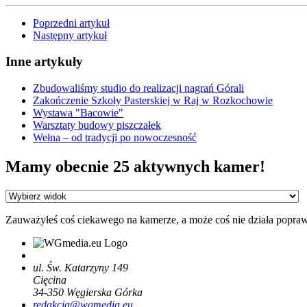
Poprzedni artykuł
Następny artykuł
Inne artykuły
Zbudowaliśmy studio do realizacji nagrań Górali
Zakończenie Szkoły Pasterskiej w Raj w Rozkochowie
Wystawa "Bacowie"
Warsztaty budowy piszczałek
Wełna – od tradycji po nowoczesność
Mamy obecnie 25 aktywnych kamer!
Zauważyłeś coś ciekawego na kamerze, a może coś nie działa popra
ul. Św. Katarzyny 149
Cięcina
34-350
Węgierska Górka
redakcja@wgmedia.eu