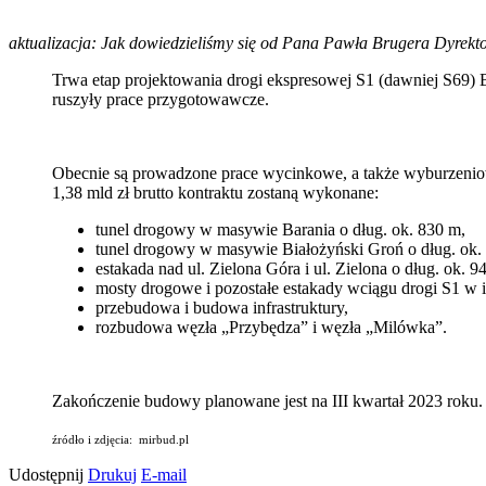
aktualizacja: Jak dowiedzieliśmy się od Pana Pawła Brugera Dyrektor
Trwa etap projektowania drogi ekspresowej S1 (dawniej S69) 
ruszyły prace przygotowawcze.
Obecnie są prowadzone prace wycinkowe, a także wyburzeniow
1,38 mld zł brutto kontraktu zostaną wykonane:
tunel drogowy w masywie Barania o dług. ok. 830 m,
tunel drogowy w masywie Białożyński Groń o dług. ok.
estakada nad ul. Zielona Góra i ul. Zielona o dług. ok. 9
mosty drogowe i pozostałe estakady wciągu drogi S1 w ilo
przebudowa i budowa infrastruktury,
rozbudowa węzła „Przybędza” i węzła „Milówka”.
Zakończenie budowy planowane jest na III kwartał 2023 roku. 
źródło i zdjęcia: mirbud.pl
Udostępnij
Drukuj
E-mail