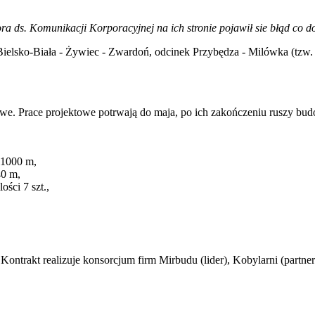
a ds. Komunikacji Korporacyjnej na ich stronie pojawił sie błąd co d
Bielsko-Biała - Żywiec - Zwardoń, odcinek Przybędza - Milówka (tzw.
e. Prace projektowe potrwają do maja, po ich zakończeniu ruszy bu
 1000 m,
40 m,
ści 7 szt.,
Kontrakt realizuje konsorcjum firm Mirbudu (lider), Kobylarni (partne