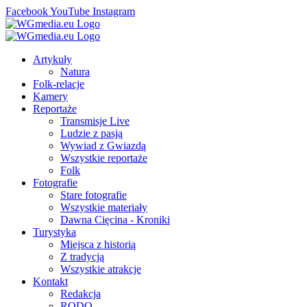
Facebook
YouTube
Instagram
Artykuły
Natura
Folk-relacje
Kamery
Reportaże
Transmisje Live
Ludzie z pasją
Wywiad z Gwiazdą
Wszystkie reportaże
Folk
Fotografie
Stare fotografie
Wszystkie materiały
Dawna Cięcina - Kroniki
Turystyka
Miejsca z historią
Z tradycją
Wszystkie atrakcje
Kontakt
Redakcja
RODO