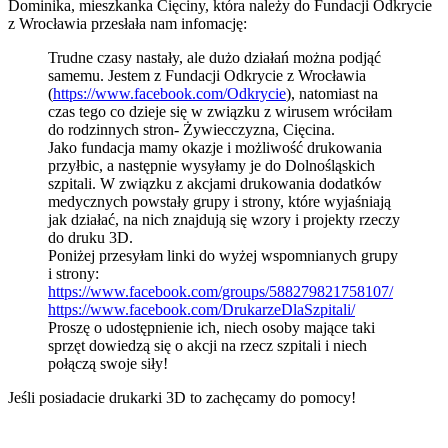
Dominika, mieszkanka Cięciny, która należy do Fundacji Odkrycie
z Wrocławia przesłała nam infomację:
Trudne czasy nastały, ale dużo działań można podjąć
samemu. Jestem z Fundacji Odkrycie z Wrocławia
(
https://www.facebook.com/Odkrycie
), natomiast na
czas tego co dzieje się w związku z wirusem wróciłam
do rodzinnych stron- Żywiecczyzna, Cięcina.
Jako fundacja mamy okazje i możliwość drukowania
przyłbic, a następnie wysyłamy je do Dolnośląskich
szpitali. W związku z akcjami drukowania dodatków
medycznych powstały grupy i strony, które wyjaśniają
jak działać, na nich znajdują się wzory i projekty rzeczy
do druku 3D.
Poniżej przesyłam linki do wyżej wspomnianych grupy
i strony:
https://www.facebook.com/groups/588279821758107/
https://www.facebook.com/DrukarzeDlaSzpitali/
Proszę o udostępnienie ich, niech osoby mające taki
sprzęt dowiedzą się o akcji na rzecz szpitali i niech
połączą swoje siły!
Jeśli posiadacie drukarki 3D to zachęcamy do pomocy!