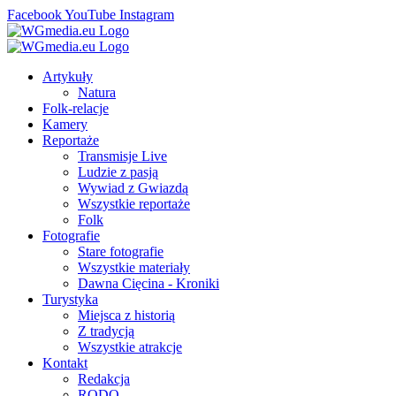
Facebook
YouTube
Instagram
Artykuły
Natura
Folk-relacje
Kamery
Reportaże
Transmisje Live
Ludzie z pasją
Wywiad z Gwiazdą
Wszystkie reportaże
Folk
Fotografie
Stare fotografie
Wszystkie materiały
Dawna Cięcina - Kroniki
Turystyka
Miejsca z historią
Z tradycją
Wszystkie atrakcje
Kontakt
Redakcja
RODO