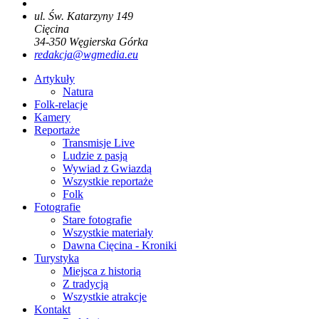
ul. Św. Katarzyny 149
Cięcina
34-350
Węgierska Górka
redakcja@wgmedia.eu
Artykuły
Natura
Folk-relacje
Kamery
Reportaże
Transmisje Live
Ludzie z pasją
Wywiad z Gwiazdą
Wszystkie reportaże
Folk
Fotografie
Stare fotografie
Wszystkie materiały
Dawna Cięcina - Kroniki
Turystyka
Miejsca z historią
Z tradycją
Wszystkie atrakcje
Kontakt