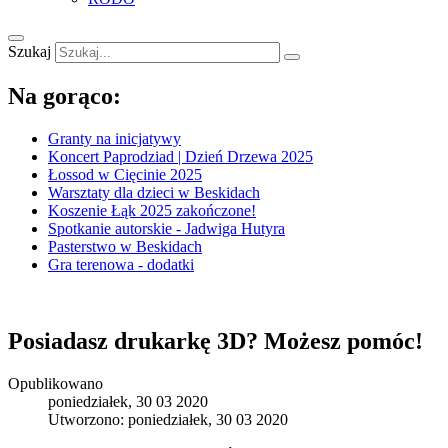
Szukaj
Na gorąco:
Granty na inicjatywy
Koncert Paprodziad | Dzień Drzewa 2025
Łossod w Cięcinie 2025
Warsztaty dla dzieci w Beskidach
Koszenie Łąk 2025 zakończone!
Spotkanie autorskie - Jadwiga Hutyra
Pasterstwo w Beskidach
Gra terenowa - dodatki
Posiadasz drukarkę 3D? Możesz pomóc!
Opublikowano
poniedziałek, 30 03 2020
Utworzono: poniedziałek, 30 03 2020