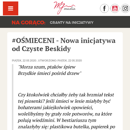
Facebook
YouT
NA GORĄCO:
GRANTY NA INICJATYWY
#OŚMIECENI - Nowa inicjatywa
od Czyste Beskidy
PIĄTEK, 22 05 2020
UTWORZONO: PIĄTEK, 22 05 2020
"Morza szum, ptaków śpiew
Brzydkie śmieci pośród drzew"
Czy ktokolwiek chciałby żeby tak brzmiał tekst
tej piosenki? Jeśli śmieci w lesie miałyby być
bohaterami jakiejkolwiek opowieści,
wolelibyśmy by grały role potworów, na które
polują wiedźmini. W bestiariuszu tym
znalazłyby się: plastikowa butelka, papierek po