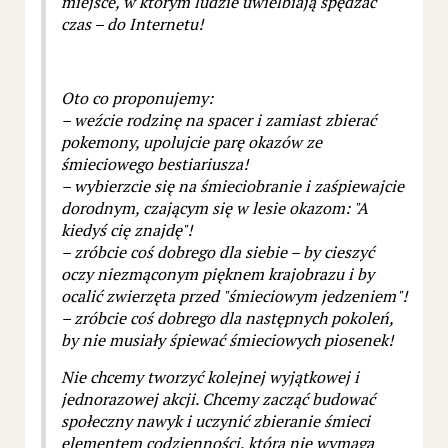
miejsce, w którym ludzie uwielbiają spędzać
czas – do Internetu!
Oto co proponujemy:
– weźcie rodzinę na spacer i zamiast zbierać
pokemony, upolujcie parę okazów ze
śmieciowego bestiariusza!
– wybierzcie się na śmieciobranie i zaśpiewajcie
dorodnym, czającym się w lesie okazom: "A
kiedyś cię znajdę"!
– zróbcie coś dobrego dla siebie – by cieszyć
oczy niezmąconym pięknem krajobrazu i by
ocalić zwierzęta przed "śmieciowym jedzeniem"!
– zróbcie coś dobrego dla następnych pokoleń,
by nie musiały śpiewać śmieciowych piosenek!
Nie chcemy tworzyć kolejnej wyjątkowej i
jednorazowej akcji. Chcemy zacząć budować
społeczny nawyk i uczynić zbieranie śmieci
elementem codzienności, która nie wymaga