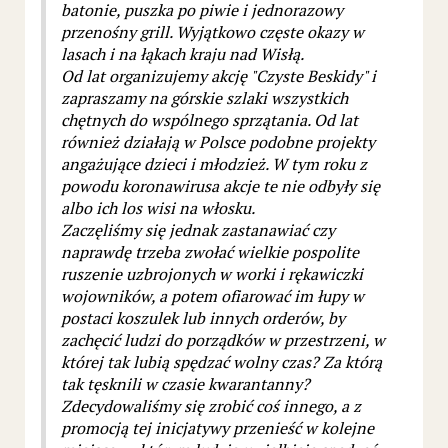
batonie, puszka po piwie i jednorazowy
przenośny grill. Wyjątkowo częste okazy w
lasach i na łąkach kraju nad Wisłą.
Od lat organizujemy akcję "Czyste Beskidy" i
zapraszamy na górskie szlaki wszystkich
chętnych do wspólnego sprzątania. Od lat
również działają w Polsce podobne projekty
angażujące dzieci i młodzież. W tym roku z
powodu koronawirusa akcje te nie odbyły się
albo ich los wisi na włosku.
Zaczęliśmy się jednak zastanawiać czy
naprawdę trzeba zwołać wielkie pospolite
ruszenie uzbrojonych w worki i rękawiczki
wojowników, a potem ofiarować im łupy w
postaci koszulek lub innych orderów, by
zachęcić ludzi do porządków w przestrzeni, w
której tak lubią spędzać wolny czas? Za którą
tak tęsknili w czasie kwarantanny?
Zdecydowaliśmy się zrobić coś innego, a z
promocją tej inicjatywy przenieść w kolejne