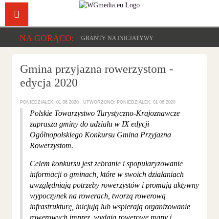
Facebook
YouTu
NA GORĄCO:
GRANTY NA INICJATYWY
Gmina przyjazna rowerzystom -
edycja 2020
PONIEDZIAŁEK, 01 06 2020
UTWORZONO: PONIEDZIAŁEK, 01 06 2020
Polskie Towarzystwo Turystyczno-Krajoznawcze
zaprasza gminy do udziału w IX edycji
Ogólnopolskiego Konkursu Gmina Przyjazna
Rowerzystom.
Celem konkursu jest zebranie i spopularyzowanie
informacji o gminach, które w swoich działaniach
uwzględniają potrzeby rowerzystów i promują aktywny
wypoczynek na rowerach, tworzą rowerową
infrastrukturę, inicjują lub wspierają organizowanie
rowerowych imprez, wydają rowerowe mapy i