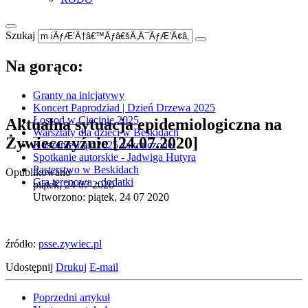
Szukaj
Na gorąco:
Granty na inicjatywy
Koncert Paprodziad | Dzień Drzewa 2025
Łossod w Cięcinie 2025
Aktualna sytuacja epidemiologiczna na
Warsztaty dla dzieci w Beskidach
Żywiecczyźnie [24.07.2020]
Koszenie Łąk 2025 zakończone!
Spotkanie autorskie - Jadwiga Hutyra
Pasterstwo w Beskidach
Opublikowano
Gra terenowa - dodatki
piątek, 24 07 2020
Utworzono: piątek, 24 07 2020
źródło:
psse.zywiec.pl
Udostępnij
Drukuj
E-mail
Poprzedni artykuł