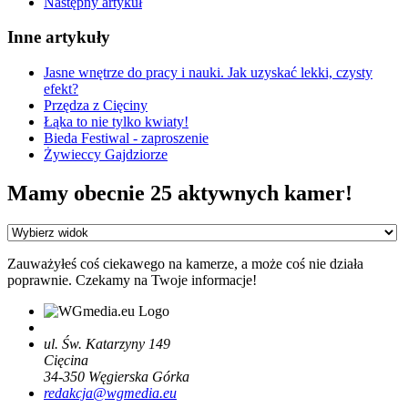
Następny artykuł
Inne artykuły
Jasne wnętrze do pracy i nauki. Jak uzyskać lekki, czysty
efekt?
Przędza z Cięciny
Łąka to nie tylko kwiaty!
Bieda Festiwal - zaproszenie
Żywieccy Gajdziorze
Mamy obecnie 25 aktywnych kamer!
Zauważyłeś coś ciekawego na kamerze, a może coś nie działa
poprawnie. Czekamy na Twoje informacje!
ul. Św. Katarzyny 149
Cięcina
34-350
Węgierska Górka
redakcja@wgmedia.eu