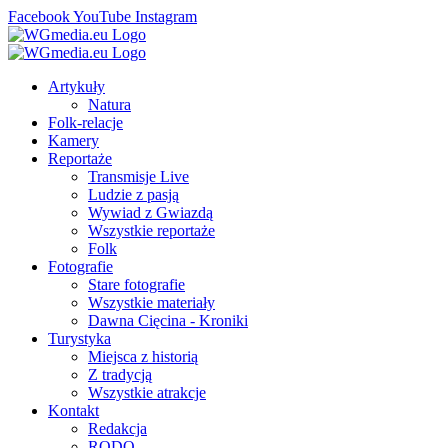
Facebook
YouTube
Instagram
Artykuły
Natura
Folk-relacje
Kamery
Reportaże
Transmisje Live
Ludzie z pasją
Wywiad z Gwiazdą
Wszystkie reportaże
Folk
Fotografie
Stare fotografie
Wszystkie materiały
Dawna Cięcina - Kroniki
Turystyka
Miejsca z historią
Z tradycją
Wszystkie atrakcje
Kontakt
Redakcja
RODO