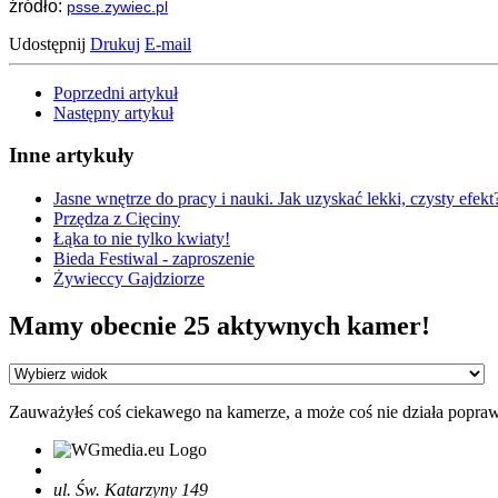
źródło:
psse.zywiec.pl
Udostępnij
Drukuj
E-mail
Poprzedni artykuł
Następny artykuł
Inne artykuły
Jasne wnętrze do pracy i nauki. Jak uzyskać lekki, czysty efekt
Przędza z Cięciny
Łąka to nie tylko kwiaty!
Bieda Festiwal - zaproszenie
Żywieccy Gajdziorze
Mamy obecnie 25 aktywnych kamer!
Zauważyłeś coś ciekawego na kamerze, a może coś nie działa popra
ul. Św. Katarzyny 149