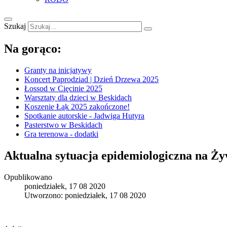
Szukaj
Na gorąco:
Granty na inicjatywy
Koncert Paprodziad | Dzień Drzewa 2025
Łossod w Cięcinie 2025
Warsztaty dla dzieci w Beskidach
Koszenie Łąk 2025 zakończone!
Spotkanie autorskie - Jadwiga Hutyra
Pasterstwo w Beskidach
Gra terenowa - dodatki
Aktualna sytuacja epidemiologiczna na Ży
Opublikowano
poniedziałek, 17 08 2020
Utworzono: poniedziałek, 17 08 2020