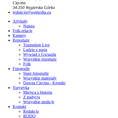
Cięcina
34-350
Węgierska Górka
redakcja@wgmedia.eu
Artykuły
Natura
Folk-relacje
Kamery
Reportaże
Transmisje Live
Ludzie z pasją
Wywiad z Gwiazdą
Wszystkie reportaże
Folk
Fotografie
Stare fotografie
Wszystkie materiały
Dawna Cięcina - Kroniki
Turystyka
Miejsca z historią
Z tradycją
Wszystkie atrakcje
Kontakt
Redakcja
RODO