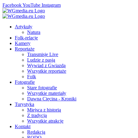
Facebook
YouTube
Instagram
Artykuły
Natura
Folk-relacje
Kamery
Reportaże
Transmisje Live
Ludzie z pasją
Wywiad z Gwiazdą
Wszystkie reportaże
Folk
Fotografie
Stare fotografie
Wszystkie materiały
Dawna Cięcina - Kroniki
Turystyka
Miejsca z historią
Z tradycją
Wszystkie atrakcje
Kontakt
Redakcja
RODO