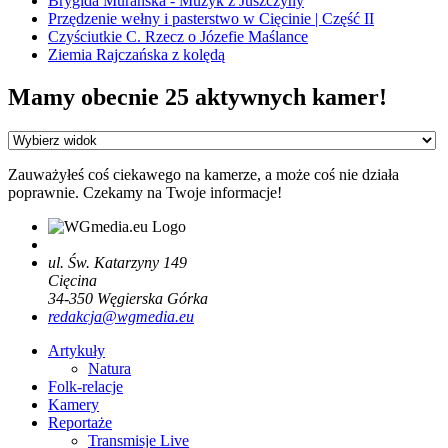
Brygida Murańska - Muzyk z Juszczyny
Przędzenie wełny i pasterstwo w Cięcinie | Część II
Czyściutkie C. Rzecz o Józefie Maślance
Ziemia Rajczańska z kolędą
Mamy obecnie 25 aktywnych kamer!
Zauważyłeś coś ciekawego na kamerze, a może coś nie działa
poprawnie. Czekamy na Twoje informacje!
ul. Św. Katarzyny 149
Cięcina
34-350
Węgierska Górka
redakcja@wgmedia.eu
Artykuły
Natura
Folk-relacje
Kamery
Reportaże
Transmisje Live