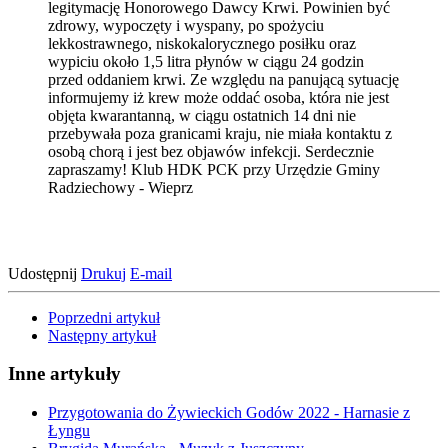
legitymację Honorowego Dawcy Krwi. Powinien być
zdrowy, wypoczęty i wyspany, po spożyciu
lekkostrawnego, niskokalorycznego posiłku oraz
wypiciu około 1,5 litra płynów w ciągu 24 godzin
przed oddaniem krwi. Ze względu na panującą sytuację
informujemy iż krew może oddać osoba, która nie jest
objęta kwarantanną, w ciągu ostatnich 14 dni nie
przebywała poza granicami kraju, nie miała kontaktu z
osobą chorą i jest bez objawów infekcji. Serdecznie
zapraszamy! Klub HDK PCK przy Urzędzie Gminy
Radziechowy - Wieprz
Udostępnij
Drukuj
E-mail
Poprzedni artykuł
Następny artykuł
Inne artykuły
Przygotowania do Żywieckich Godów 2022 - Harnasie z
Łyngu