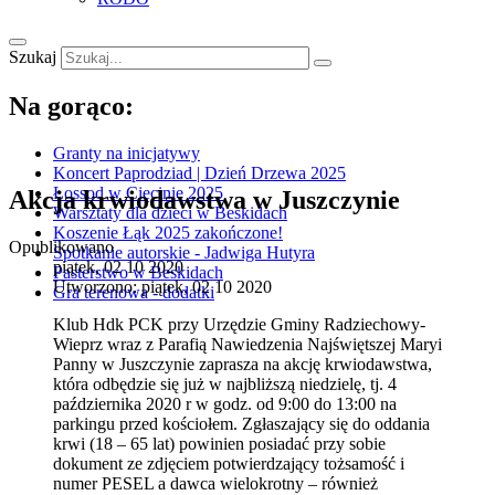
Szukaj
Na gorąco:
Granty na inicjatywy
Koncert Paprodziad | Dzień Drzewa 2025
Łossod w Cięcinie 2025
Akcja krwiodawstwa w Juszczynie
Warsztaty dla dzieci w Beskidach
Koszenie Łąk 2025 zakończone!
Opublikowano
Spotkanie autorskie - Jadwiga Hutyra
piątek, 02 10 2020
Pasterstwo w Beskidach
Utworzono: piątek, 02 10 2020
Gra terenowa - dodatki
Klub Hdk PCK przy Urzędzie Gminy Radziechowy-
Wieprz wraz z Parafią Nawiedzenia Najświętszej Maryi
Panny w Juszczynie zaprasza na akcję krwiodawstwa,
która odbędzie się już w najbliższą niedzielę, tj. 4
października 2020 r w godz. od 9:00 do 13:00 na
parkingu przed kościołem. Zgłaszający się do oddania
krwi (18 – 65 lat) powinien posiadać przy sobie
dokument ze zdjęciem potwierdzający tożsamość i
numer PESEL a dawca wielokrotny – również