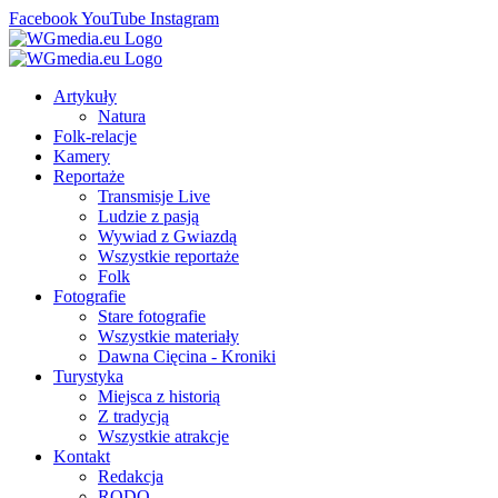
Facebook
YouTube
Instagram
Artykuły
Natura
Folk-relacje
Kamery
Reportaże
Transmisje Live
Ludzie z pasją
Wywiad z Gwiazdą
Wszystkie reportaże
Folk
Fotografie
Stare fotografie
Wszystkie materiały
Dawna Cięcina - Kroniki
Turystyka
Miejsca z historią
Z tradycją
Wszystkie atrakcje
Kontakt
Redakcja
RODO