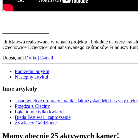
___________________
„Inicjatywa realizowana w ramach projektu „Lokalnie na rzecz trans
Czechowice-Dziedzice, dofinansowanego ze środków Funduszy Europ
Udostępnij
Drukuj
E-mail
Poprzedni artykuł
Następny artykuł
Inne artykuły
Jasne wnętrze do pracy i nauki. Jak uzyskać lekki, czysty efekt
Przędza z Cięciny
Łąka to nie tylko kwiaty!
Bieda Festiwal - zaproszenie
Żywieccy Gajdziorze
Mamy obecnie 25 aktywnych kamer!