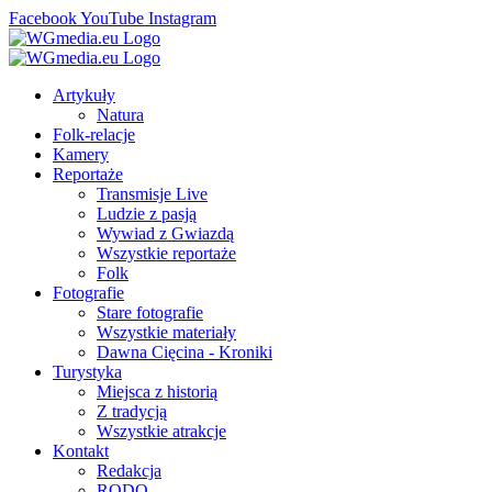
Facebook
YouTube
Instagram
Artykuły
Natura
Folk-relacje
Kamery
Reportaże
Transmisje Live
Ludzie z pasją
Wywiad z Gwiazdą
Wszystkie reportaże
Folk
Fotografie
Stare fotografie
Wszystkie materiały
Dawna Cięcina - Kroniki
Turystyka
Miejsca z historią
Z tradycją
Wszystkie atrakcje
Kontakt
Redakcja
RODO