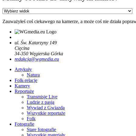
Zauważyłeś coś ciekawego na kamerze, a może coś nie działa popra
ul. Św. Katarzyny 149
Cięcina
34-350
Węgierska Górka
redakcja@wgmedia.eu
Artykuły
Natura
Folk-relacje
Kamery
Reportaże
Transmisje Live
Ludzie z pasją
Wywiad z Gwiazdą
Wszystkie reportaże
Folk
Fotografie
Stare fotografie
Wszystkie materiały