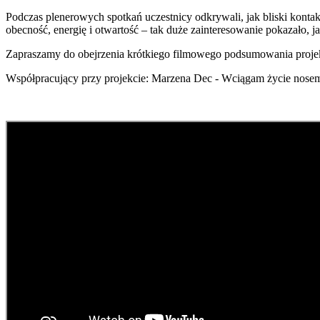
Podczas plenerowych spotkań uczestnicy odkrywali, jak bliski kont
obecność, energię i otwartość – tak duże zainteresowanie pokazało, j
Zapraszamy do obejrzenia krótkiego filmowego podsumowania proje
Współpracujący przy projekcie: Marzena Dec - Wciągam życie nosem