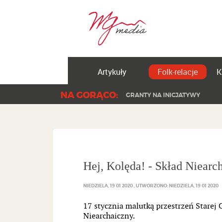
Artykuły
Folk-relacje
K
NA GORĄCO:
GRANTY NA INICJATYWY
Hej, Kolęda! - Skład Niearc
NIEDZIELA, 19 01 2020
UTWORZONO: NIEDZIELA, 19 01 2020
17 stycznia malutką przestrzeń Starej
Niearchaiczny.