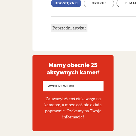
UDOSTĘPNIJ
DRUKUJ
E-MA
Poprzedni artykuł
Mamy obecnie 25
aktywnych kamer!
Zauważyłeś coś ciekawego na
kamerze, a może coś nie działa
poprawnie. Czekamy na Twoje
informacje!