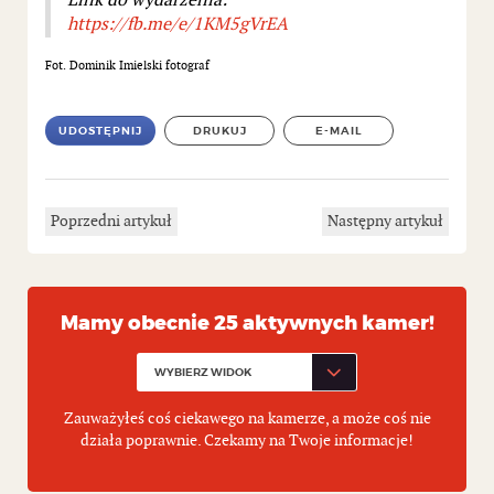
Link do wydarzenia:
https://fb.me/e/1KM5gVrEA
Fot. Dominik Imielski fotograf
UDOSTĘPNIJ
DRUKUJ
E-MAIL
Poprzedni artykuł
Następny artykuł
Mamy obecnie 25 aktywnych kamer!
Zauważyłeś coś ciekawego na kamerze, a może coś nie
działa poprawnie. Czekamy na Twoje informacje!