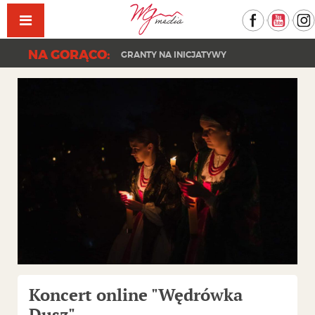
Facebook
YouT
NA GORĄCO:
GRANTY NA INICJATYWY
Koncert online "Wędrówka