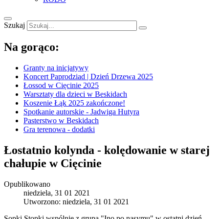
Szukaj
Na gorąco:
Granty na inicjatywy
Koncert Paprodziad | Dzień Drzewa 2025
Łossod w Cięcinie 2025
Warsztaty dla dzieci w Beskidach
Koszenie Łąk 2025 zakończone!
Spotkanie autorskie - Jadwiga Hutyra
Pasterstwo w Beskidach
Gra terenowa - dodatki
Łostatnio kolynda - kolędowanie w starej
chałupie w Cięcinie
Opublikowano
niedziela, 31 01 2021
Utworzono: niedziela, 31 01 2021
Sopki Stopki wspólnie z grupą "Ino po nasymu" w ostatni dzień