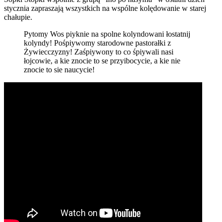
stycznia zapraszają wszystkich na wspólne kolędowanie w starej
chałupie.
Pytomy Wos piyknie na spolne kolyndowani łostatnij
kolyndy! Pośpiywomy starodowne pastorałki z
Żywiecczyzny! Zaśpiywony to co śpiywali nasi
łojcowie, a kie znocie to se przyibocycie, a kie nie
znocie to sie naucycie!