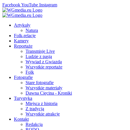
Facebook
YouTube
Instagram
Artykuły
Natura
Folk-relacje
Kamery
Reportaże
Transmisje Live
Ludzie z pasją
Wywiad z Gwiazdą
Wszystkie reportaże
Folk
Fotografie
Stare fotografie
Wszystkie materiały
Dawna Cięcina - Kroniki
Turystyka
Miejsca z historią
Z tradycją
Wszystkie atrakcje
Kontakt
Redakcja
RODO