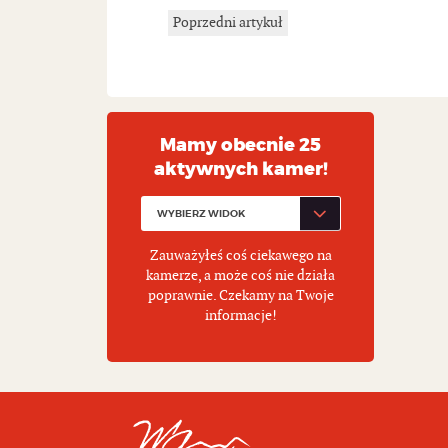
Poprzedni artykuł
Mamy obecnie 25
aktywnych kamer!
Zauważyłeś coś ciekawego na
kamerze, a może coś nie działa
poprawnie. Czekamy na Twoje
informacje!