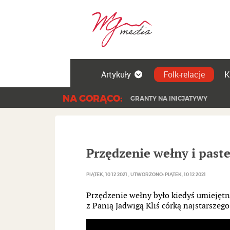
Artykuły
Folk-relacje
K
NA GORĄCO:
GRANTY NA INICJATYWY
Przędzenie wełny i paste
PIĄTEK, 10 12 2021
UTWORZONO: PIĄTEK, 10 12 2021
Przędzenie wełny było kiedyś umiejętn
z Panią Jadwigą Kliś córką najstarszeg