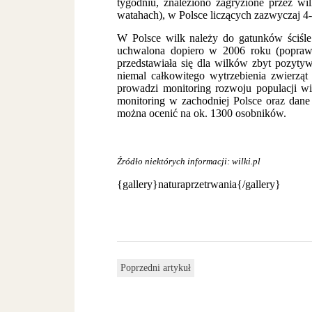
tygodniu, znaleziono zagryzione przez wil
watahach), w Polsce liczących zazwyczaj 4-
W Polsce wilk należy do gatunków ściśle
uchwalona dopiero w 2006 roku (poprawio
przedstawiała się dla wilków zbyt pozyty
niemal całkowitego wytrzebienia zwierzą
prowadzi monitoring rozwoju populacji wi
monitoring w zachodniej Polsce oraz dane
można ocenić na ok. 1300 osobników.
Źródło niektórych informacji: wilki.pl
{gallery}naturaprzetrwania{/gallery}
Poprzedni artykuł