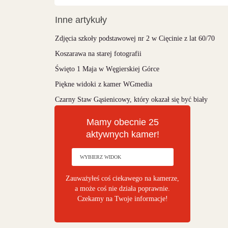
Inne artykuły
Zdjęcia szkoły podstawowej nr 2 w Cięcinie z lat 60/70
Koszarawa na starej fotografii
Święto 1 Maja w Węgierskiej Górce
Piękne widoki z kamer WGmedia
Czarny Staw Gąsienicowy, który okazał się być biały
Mamy obecnie 25
aktywnych kamer!
Zauważyłeś coś ciekawego na kamerze,
a może coś nie działa poprawnie.
Czekamy na Twoje informacje!