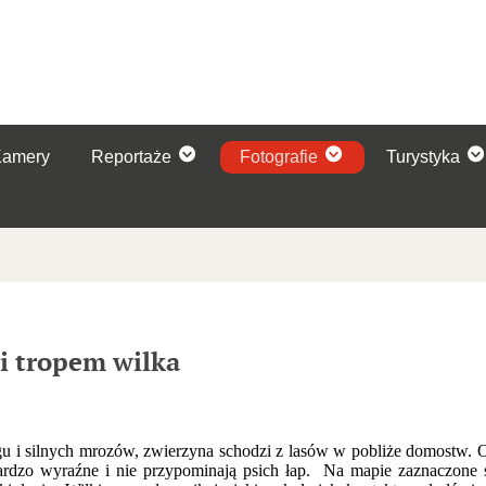
Kamery
Reportaże
Fotografie
Turystyka
li tropem wilka
u i silnych mrozów, zwierzyna schodzi z lasów w pobliże domostw. O
ardzo wyraźne i nie przypominają psich łap. Na mapie zaznaczone 