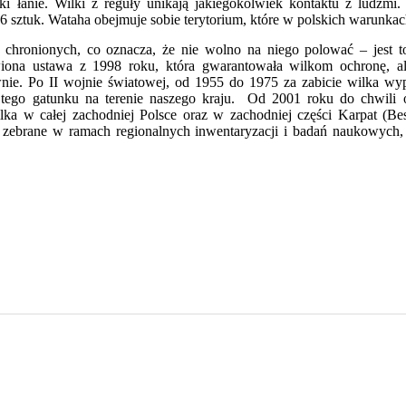
ki łanie. Wilki z reguły unikają jakiegokolwiek kontaktu z ludźmi
6 sztuk. Wataha obejmuje sobie terytorium, które w polskich warunka
 chronionych, co oznacza, że nie wolno na niego polować – jest t
na ustawa z 1998 roku, która gwarantowała wilkom ochronę, ale 
wnie. Po II wojnie światowej, od 1955 do 1975 za zabicie wilka wy
t tego gatunku na terenie naszego kraju. Od 2001 roku do chwili 
lka w całej zachodniej Polsce oraz w zachodniej części Karpat (Be
 zebrane w ramach regionalnych inwentaryzacji i badań naukowych, 