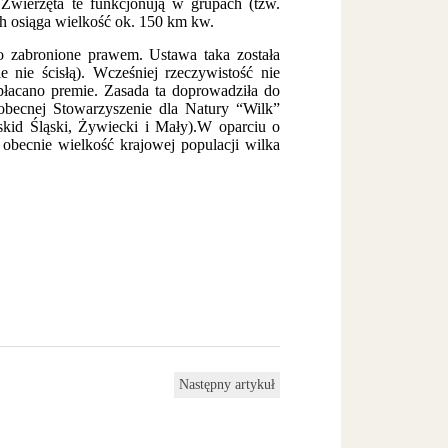
. Zwierzęta te funkcjonują w grupach (tzw.
ch osiąga wielkość ok. 150 km kw.
o zabronione prawem. Ustawa taka została
nie ścisłą). Wcześniej rzeczywistość nie
płacano premie. Zasada ta doprowadziła do
obecnej Stowarzyszenie dla Natury “Wilk”
skid Śląski, Żywiecki i Mały).W oparciu o
obecnie wielkość krajowej populacji wilka
Następny artykuł