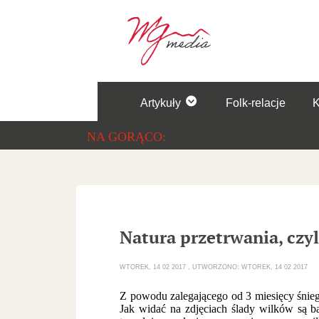
Artykuły
Folk-relacje
NA GORĄCO:
Natura przetrwania, czy
WTOREK, 14 02 2017
UTWORZONO: WTOREK, 14 02 2017
Z powodu zalegającego od 3 miesięcy śnieg
Jak widać na zdjęciach ślady wilków są b