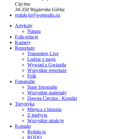
Cięcina
34-350
Węgierska Górka
redakcja@wgmedia.eu
Artykuły
Natura
Folk-relacje
Kamery
Reportaże
Transmisje Live
Ludzie z pasją
Wywiad z Gwiazdą
Wszystkie reportaże
Folk
Fotografie
Stare fotografie
Wszystkie materiały
Dawna Cięcina - Kroniki
Turystyka
Miejsca z historią
Z tradycją
Wszystkie atrakcje
Kontakt
Redakcja
RODO