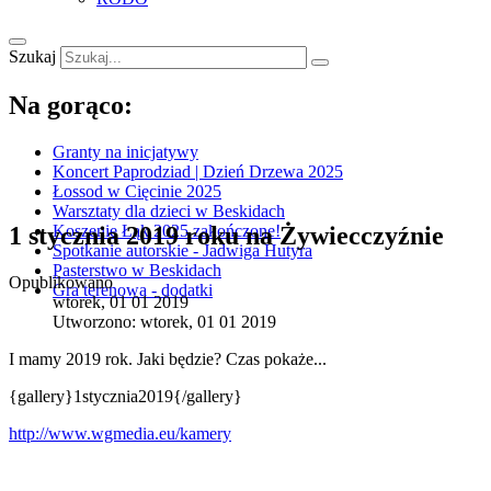
Szukaj
Na gorąco:
Granty na inicjatywy
Koncert Paprodziad | Dzień Drzewa 2025
Łossod w Cięcinie 2025
Warsztaty dla dzieci w Beskidach
1 stycznia 2019 roku na Żywiecczyźnie
Koszenie Łąk 2025 zakończone!
Spotkanie autorskie - Jadwiga Hutyra
Pasterstwo w Beskidach
Opublikowano
Gra terenowa - dodatki
wtorek, 01 01 2019
Utworzono: wtorek, 01 01 2019
I mamy 2019 rok. Jaki będzie? Czas pokaże...
{gallery}1stycznia2019{/gallery}
http://www.wgmedia.eu/kamery