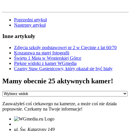
Poprzedni artykuł
Następny artykuł
Inne artykuły
Zdjęcia szkoły podstawowej nr 2 w Cięcinie z lat 60/70
Koszarawa na starej fotografii
Święto 1 Maja w Węgierskiej Górce
Piękne widoki z kamer WGmedia
Czarny Staw Gąsienicowy, który okazał się być biały
Mamy obecnie 25 aktywnych kamer!
Zauważyłeś coś ciekawego na kamerze, a może coś nie działa
poprawnie. Czekamy na Twoje informacje!
ul. Św. Katarzyny 149