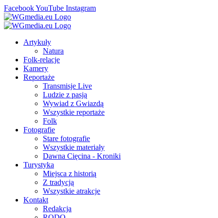
Facebook
YouTube
Instagram
Artykuły
Natura
Folk-relacje
Kamery
Reportaże
Transmisje Live
Ludzie z pasją
Wywiad z Gwiazdą
Wszystkie reportaże
Folk
Fotografie
Stare fotografie
Wszystkie materiały
Dawna Cięcina - Kroniki
Turystyka
Miejsca z historią
Z tradycją
Wszystkie atrakcje
Kontakt
Redakcja
RODO