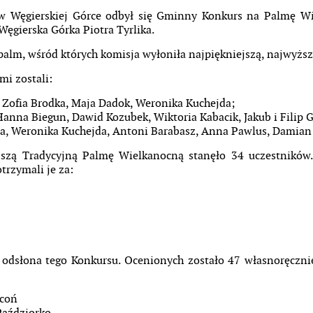
w Węgierskiej Górce odbył się Gminny Konkurs na Palmę Wi
ęgierska Górka Piotra Tyrlika.
alm, wśród których komisja wyłoniła najpiękniejszą, najwyższą
mi zostali:
, Zofia Brodka, Maja Dadok, Weronika Kuchejda;
Hanna Biegun, Dawid Kozubek, Wiktoria Kabacik, Jakub i Filip 
a, Weronika Kuchejda, Antoni Barabasz, Anna Pawlus, Damian 
jszą Tradycyjną Palmę Wielkanocną stanęło 34 uczestników
trzymali je za:
a odsłona tego Konkursu. Ocenionych zostało 47 własnoręczn
ocoń