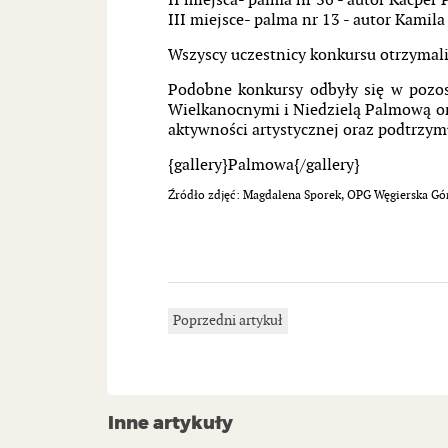
II miejsca- palma nr 36 - autor Kacper
III miejsce- palma nr 13 - autor Kamila
Wszyscy uczestnicy konkursu otrzymali
Podobne konkursy odbyły się w pozost
Wielkanocnymi i Niedzielą Palmową o
aktywności artystycznej oraz podtrzym
{gallery}Palmowa{/gallery}
Źródło zdjęć: Magdalena Sporek, OPG Węgierska Górk
Poprzedni artykuł
Inne artykuły