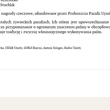
 Paździorko
 Stuchlik
 nagrody rzeczowe, ufundowane przez Proboszcza Parafii Ujsoł
ałych żywieckich parafiach. Ich celem jest upowszechniani
raz przypominanie o ogromnym znaczeniu palmy w obrzędowośc
uje tradycję i zwyczaj własnoręcznego wykonywania palm.
a, CKSiR Ujsoły, GOKiS Rajcza, Antoni Szlagor, Radio Ujsoły