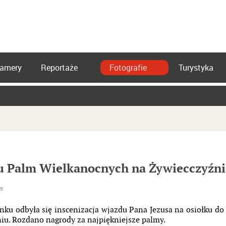
amery
Reportaże
Fotografie
Turystyka
 Palm Wielkanocnych na Żywiecczyźni
19
ku odbyła się inscenizacja wjazdu Pana Jezusa na osiołku d
iu. Rozdano nagrody za najpiękniejsze palmy.