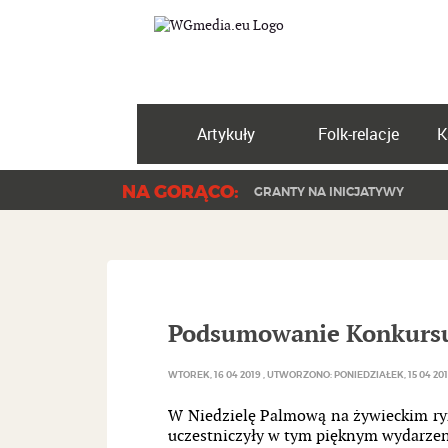
Artykuły
Folk-relacje
K
NA GORĄCO:
GRANTY NA INICJATYWY
Podsumowanie Konkursu
WTOREK, 16 04 2019
UTWORZONO: PONIEDZIAŁEK, 15 04 20
W Niedzielę Palmową na żywieckim ryn
uczestniczyły w tym pięknym wydarzen