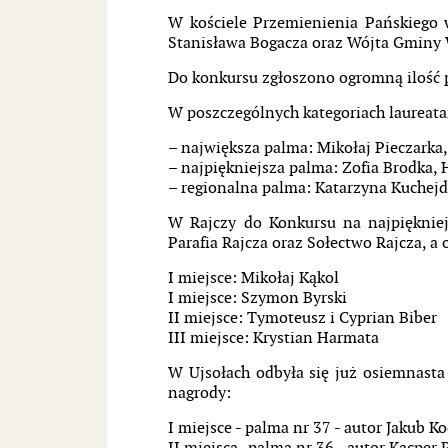
W kościele Przemienienia Pańskiego 
Stanisława Bogacza oraz Wójta Gminy W
Do konkursu zgłoszono ogromną ilość p
W poszczególnych kategoriach laureata
– największa palma: Mikołaj Pieczarka
– najpiękniejsza palma: Zofia Brodka, 
– regionalna palma: Katarzyna Kuchejd
W Rajczy do Konkursu na najpięknie
Parafia Rajcza oraz Sołectwo Rajcza, a o
I miejsce: Mikołaj Kąkol
I miejsce: Szymon Byrski
II miejsce: Tymoteusz i Cyprian Biber
III miejsce: Krystian Harmata
W Ujsołach odbyła się już osiemnast
nagrody:
I miejsce - palma nr 37 - autor Jakub K